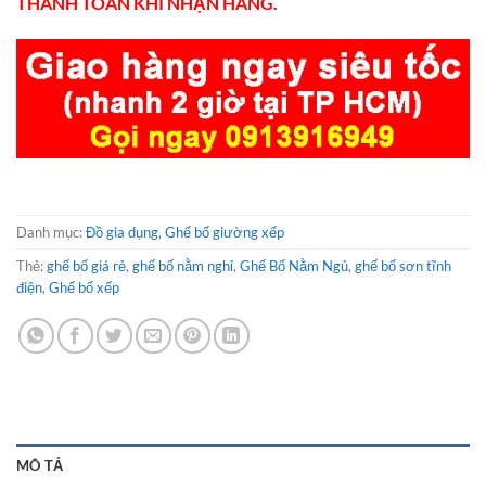
THANH TOÁN KHI NHẬN HÀNG.
Danh mục:
Đồ gia dụng
,
Ghế bố giường xếp
Thẻ:
ghế bố giá rẻ
,
ghế bố nằm nghỉ
,
Ghế Bố Nằm Ngủ
,
ghế bố sơn tĩnh
điện
,
Ghế bố xếp
MÔ TẢ