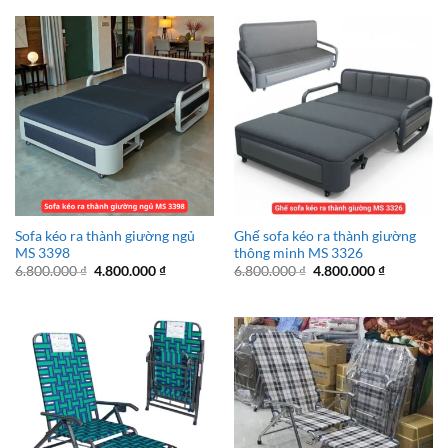
Sofa kéo ra thành giường ngủ
Ghế sofa kéo ra thành giường
MS 3398
thông minh MS 3326
Giá
Giá
Giá
Giá
6.800.000
₫
4.800.000
₫
6.800.000
₫
4.800.000
₫
gốc
hiện
gốc
hiện
là:
tại
là:
tại
6.800.000 ₫.
là:
6.800.000 ₫.
là:
4.800.000 ₫.
4.800.000 