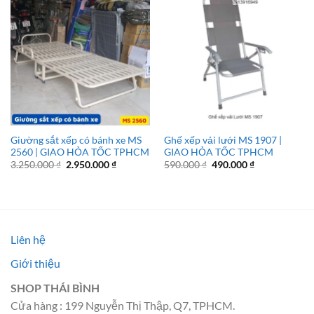
Giường sắt xếp có bánh xe MS
Ghế xếp vải lưới MS 1907 |
2560 | GIAO HỎA TỐC TPHCM
GIAO HỎA TỐC TPHCM
Giá
Giá
Giá
Giá
3.250.000
₫
2.950.000
₫
590.000
₫
490.000
₫
gốc
hiện
gốc
hiện
là:
tại
là:
tại
3.250.000 ₫.
là:
590.000 ₫.
là:
2.950.000 ₫.
490.000 ₫.
Liên hệ
Giới thiệu
SHOP THÁI BÌNH
Cửa hàng : 199 Nguyễn Thị Thập, Q7, TPHCM.