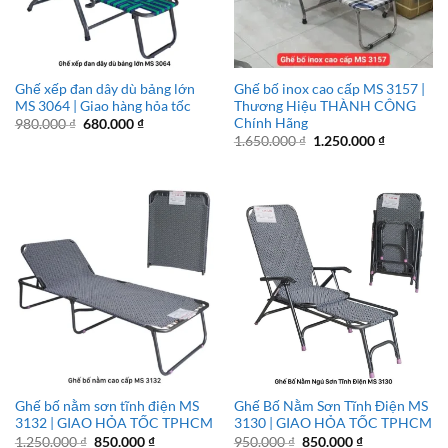
Ghế xếp đan dây dù bảng lớn
Ghế bố inox cao cấp MS 3157 |
MS 3064 | Giao hàng hỏa tốc
Thương Hiệu THÀNH CÔNG
Chính Hãng
Giá
Giá
980.000
₫
680.000
₫
gốc
hiện
Giá
Giá
1.650.000
₫
1.250.000
₫
là:
tại
gốc
hiện
980.000 ₫.
là:
là:
tại
680.000 ₫.
1.650.000 ₫.
là:
1.250.000 
Ghế bố nằm sơn tĩnh điện MS
Ghế Bố Nằm Sơn Tĩnh Điện MS
3132 | GIAO HỎA TỐC TPHCM
3130 | GIAO HỎA TỐC TPHCM
Giá
Giá
Giá
Giá
1.250.000
₫
850.000
₫
950.000
₫
850.000
₫