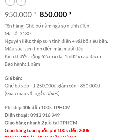
Giá
Giá
950.000
850.000
₫
₫
gốc
hiện
Tên hàng: Ghế bố nằm ngủ sơn tĩnh điện
là:
tại
Mã số: 3130
950.000 ₫.
là:
Nguyên liệu: thép sơn tỉnh điện + vải bố siêu bền.
850.000 ₫.
Màu sắc: sơn tình điện màu muối tiêu
Kích thước: rộng 62cm x dài 1m82 x cao 35cm
Bảo hành: 1 năm
Giá bán:
Ghế bố xếp=
1,250,000đ
giảm còn= 850,000đ
(Giao màu vải n
gẫu nhiên
)
Phí ship 40k đến 100k TPHCM
Điện thoại : 0913 916 949
Giao hàng nhanh 2 giờ tại TPHCM
Giao hàng toàn quốc phí 100k đến 200k