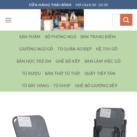
Bỏ
CỬA HÀNG THÁI BÌNH
Mở cửa 8:30 - 20:30
qua
Tìm
nội
kiếm:
dung
SẢN PHẨM
BỘ PHÒNG NGỦ
BÀN TRANG ĐIỂM
GIƯỜNG NGỦ GỖ
TỦ QUẦN ÁO ĐẸP
KỆ TIVI GỖ
BẢN HỌC TRẺ EM
GHẾ BỐ XẾP
BÀN LÀM VIỆC GỖ
TỦ RƯỢU
BÀN THỜ TỦ THỜ
QUẦY TIẾP TÂN
TỦ BÀY HÀNG – TỦ SHOP
GHẾ BỐ GIƯỜNG XẾP