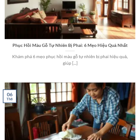
Phục Hồi Màu Gỗ Tự Nhiên Bị Phai: 6 Mẹo Hiệu Quả Nhất
Khám phá 6 mẹo phục hồi màu gỗ tự nhiên bị phai hiệu quả,
giúp [...]
06
Th8