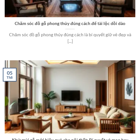
Chăm sóc đồ gỗ phong thủy đúng cách để tài lộc dồi dào
Chăm sóc đồ gỗ phong thủy đúng cách là bí quyết giữ vẻ đẹp và
[...]
05
Th8
Khử mùi gỗ mới hiệu quả cho nội thất: Bí quyết và mẹo hay