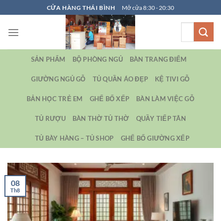
Bỏ
CỬA HÀNG THÁI BÌNH
Mở cửa 8:30 - 20:30
qua
Tìm
nội
kiếm:
dung
SẢN PHẨM
BỘ PHÒNG NGỦ
BÀN TRANG ĐIỂM
GIƯỜNG NGỦ GỖ
TỦ QUẦN ÁO ĐẸP
KỆ TIVI GỖ
BẢN HỌC TRẺ EM
GHẾ BỐ XẾP
BÀN LÀM VIỆC GỖ
TỦ RƯỢU
BÀN THỜ TỦ THỜ
QUẦY TIẾP TÂN
TỦ BÀY HÀNG – TỦ SHOP
GHẾ BỐ GIƯỜNG XẾP
08
Th8