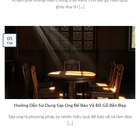
Khám phá những mẹo chống trầy xước cho sàn gỗ hiệu quả,
giúp duy trì [...]
05
Th8
Hướng Dẫn Sử Dụng Sáp Ong Để Bảo Vệ Đồ Gỗ Bền Đẹp
Sáp ong là phương pháp tự nhiên hiệu quả để bảo vệ và làm đẹp
[...]