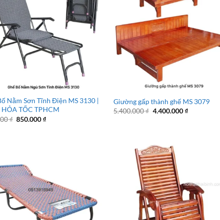
ố Nằm Sơn Tĩnh Điện MS 3130 |
Giường gấp thành ghế MS 3079
 HỎA TỐC TPHCM
Giá
Giá
5.400.000
₫
4.400.000
₫
gốc
hiện
Giá
Giá
000
₫
850.000
₫
là:
tại
gốc
hiện
5.400.000 ₫.
là:
là:
tại
4.400.000 
950.000 ₫.
là:
850.000 ₫.