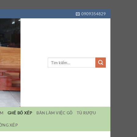
0909354829
Tìm
kiếm:
EM
GHẾ BỐ XẾP
BÀN LÀM VIỆC GỖ
TỦ RƯỢU
ƯỜNG XẾP