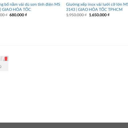
g bố nằm vải dù sơn tỉnh điện MS
Giường xếp inox vải lưới cỡ lớn M
 | GIAO HỎA TỐC
3143 | GIAO HỎA TỐC TPHCM
Giá
Giá
Giá
Giá
000
₫
680.000
₫
1.950.000
₫
1.650.000
₫
gốc
hiện
gốc
hiện
là:
tại
là:
tại
980.000 ₫.
là:
1.950.000 ₫.
là:
680.000 ₫.
1.650.000 
ủ