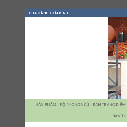
Bỏ
CỬA HÀNG THÁI BÌNH
qua
nội
dung
SẢN PHẨM
BỘ PHÒNG NGỦ
BÀN TRANG ĐIỂM
BÀN TH