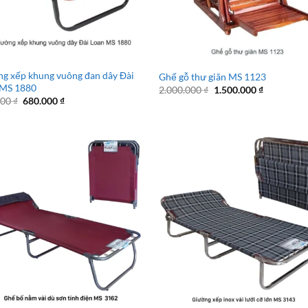
g xếp khung vuông đan dây Đài
Ghế gỗ thư giãn MS 1123
 MS 1880
Giá
Giá
2.000.000
₫
1.500.000
₫
gốc
hiện
Giá
Giá
000
₫
680.000
₫
là:
tại
gốc
hiện
2.000.000 ₫.
là:
là:
tại
1.500.000 
980.000 ₫.
là:
680.000 ₫.