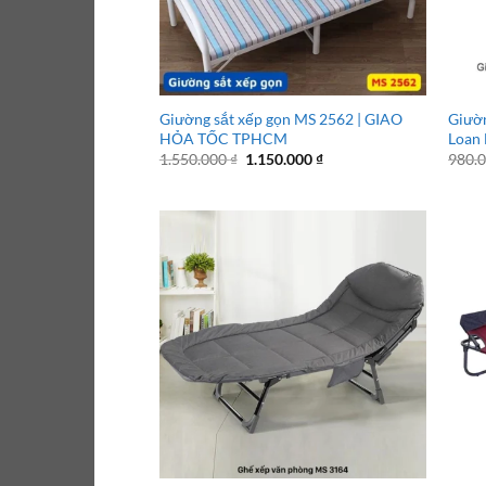
Giường sắt xếp gọn MS 2562 | GIAO
Giườn
HỎA TỐC TPHCM
Loan
Giá
Giá
1.550.000
₫
1.150.000
₫
980.
gốc
hiện
là:
tại
1.550.000 ₫.
là:
1.150.000 ₫.