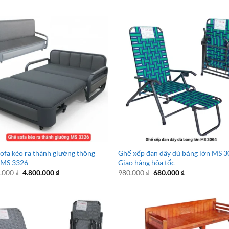
ofa kéo ra thành giường thông
Ghế xếp đan dây dù bảng lớn MS 3
 MS 3326
Giao hàng hỏa tốc
Giá
Giá
Giá
Giá
0.000
₫
4.800.000
₫
980.000
₫
680.000
₫
gốc
hiện
gốc
hiện
là:
tại
là:
tại
6.800.000 ₫.
là:
980.000 ₫.
là:
4.800.000 ₫.
680.000 ₫.