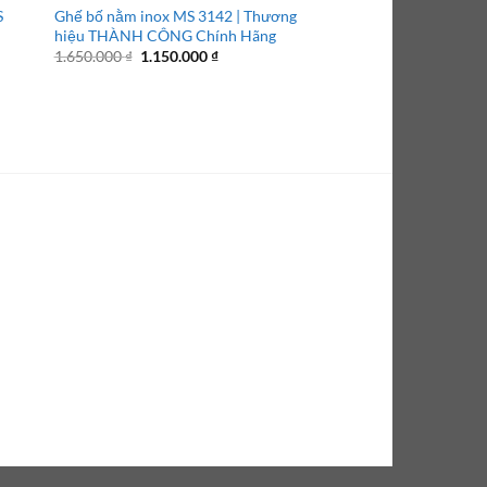
S
Ghế bố nằm inox MS 3142 | Thương
hiệu THÀNH CÔNG Chính Hãng
Giá
Giá
1.650.000
₫
1.150.000
₫
gốc
hiện
là:
tại
1.650.000 ₫.
là:
₫.
1.150.000 ₫.