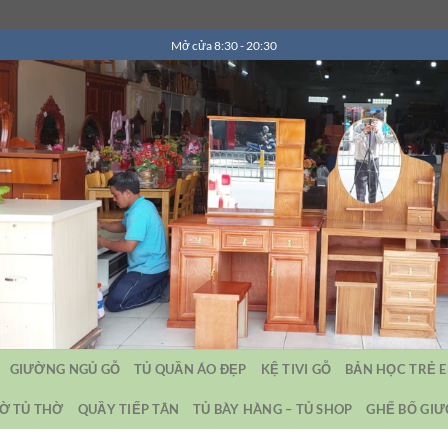
Mở cửa 8:30 - 20:30
GIƯỜNG NGỦ GỖ
TỦ QUẦN ÁO ĐẸP
KỆ TIVI GỖ
BẢN HỌC TRẺ 
Ờ TỦ THỜ
QUẦY TIẾP TÂN
TỦ BÀY HÀNG – TỦ SHOP
GHẾ BỐ GI