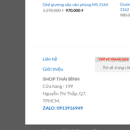
Giườn
Ghế giường xếp văn phòng MS 3164
3162
Giá
Giá
1.270.000
₫
970.000
₫
gốc
hiện
980.
là:
tại
1.270.000 ₫.
là:
970.000 ₫.
Liên hệ
Trở về trang ch
Giới thiệu
SHOP THÁI BÌNH
Cửa hàng : 199
Nguyễn Thị Thập, Q7,
TPHCM.
ZALO: 0913916949