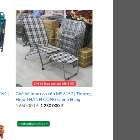
064 |
Ghế bố inox cao cấp MS 3157 | Thương
Hiệu THÀNH CÔNG Chính Hãng
Giá
Giá
1.650.000
₫
1.250.000
₫
gốc
hiện
là:
tại
1.650.000 ₫.
là:
1.250.000 ₫.