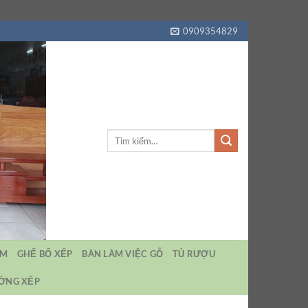
0909354829
Tìm
kiếm:
EM
GHẾ BỐ XẾP
BÀN LÀM VIỆC GỖ
TỦ RƯỢU
ƯỜNG XẾP