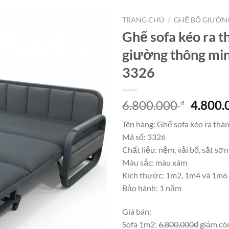
TRANG CHỦ
/
GHẾ BỐ GIƯỜN
Ghế sofa kéo ra t
giường thông mi
3326
Giá
6.800.000
4.800
₫
gốc
Tên hàng: Ghế sofa kéo ra thà
là:
Mã số: 3326
6.800.
Chất liệu: nệm, vải bố, sắt sơn
Màu sắc: màu xám
Kích thước: 1m2, 1m4 và 1m6
Bảo hành: 1 năm
Giá bán:
Sofa 1m2:
6,800,000đ
giảm còn