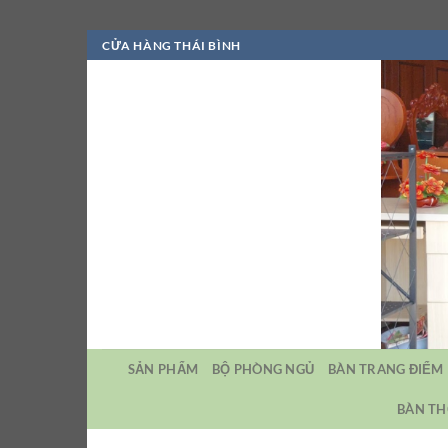
Bỏ
CỬA HÀNG THÁI BÌNH
qua
nội
dung
SẢN PHẨM
BỘ PHÒNG NGỦ
BÀN TRANG ĐIỂM
BÀN TH