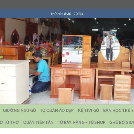
Mở cửa 8:30 - 20:30
GIƯỜNG NGỦ GỖ
TỦ QUẦN ÁO ĐẸP
KỆ TIVI GỖ
BẢN HỌC TRẺ 
Ờ TỦ THỜ
QUẦY TIẾP TÂN
TỦ BÀY HÀNG – TỦ SHOP
GHẾ BỐ GI