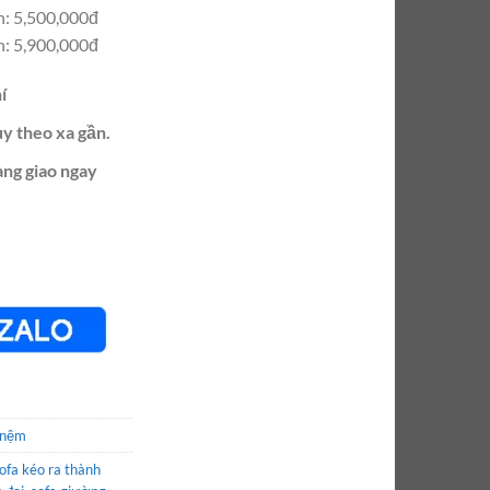
: 5,500,000đ
: 5,900,000đ
í
ùy theo xa gần.
àng giao ngay
 nệm
ofa kéo ra thành