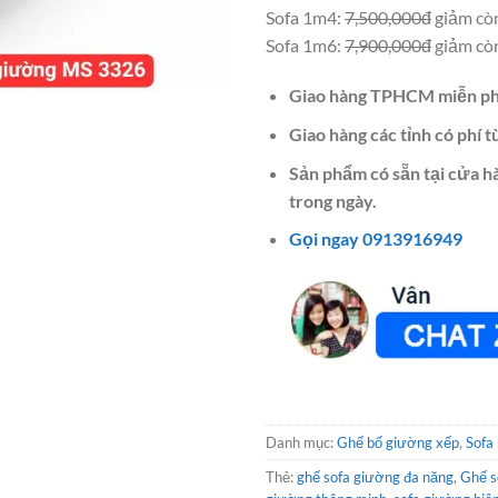
Sofa 1m4:
7,500,000đ
giảm còn
Sofa 1m6:
7,900,000đ
giảm còn
Giao hàng TPHCM miễn ph
Giao hàng các tỉnh có phí t
Sản phẩm có sẵn tại cửa h
trong ngày.
Gọi ngay 0913916949
Danh mục:
Ghế bố giường xếp
,
Sofa
Thẻ:
ghế sofa giường đa năng
,
Ghế s