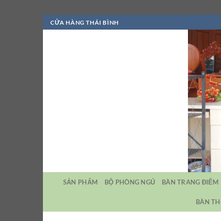
Bỏ
CỬA HÀNG THÁI BÌNH
qua
nội
dung
SẢN PHẨM
BỘ PHÒNG NGỦ
BÀN TRANG ĐIỂM
BÀN TH