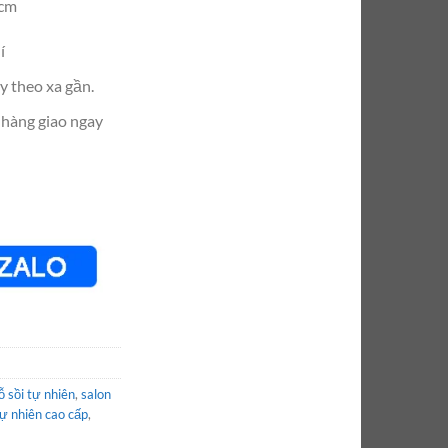
3cm
í
y theo xa gần.
 hàng giao ngay
ỗ sồi tự nhiên
,
salon
tự nhiên cao cấp
,