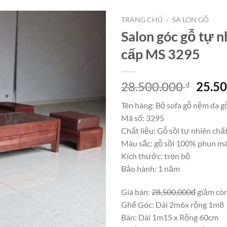
TRANG CHỦ
/
SA LON GỖ
Salon góc gỗ tự n
cấp MS 3295
Giá
28.500.000
25.5
₫
gốc
Tên hàng: Bộ sofa gỗ nệm da gỗ
là:
Mã số: 3295
28.50
Chất liệu: Gỗ sồi tự nhiên chấ
Màu sắc: gỗ sồi 100% phun mà
Kích thước: trọn bộ
Bảo hành: 1 năm
Giá bán:
28,500,000đ
giảm cò
Ghế Góc: Dài 2m6x rộng 1m8
Bàn: Dài 1m15 x Rộng 60cm