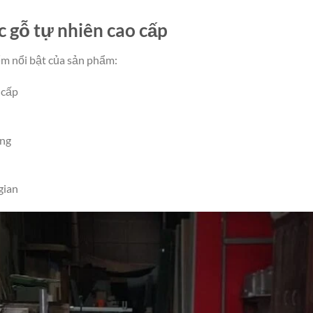
óc gỗ tự nhiên cao cấp
ểm nổi bật của sản phẩm:
 cấp
ọng
gian