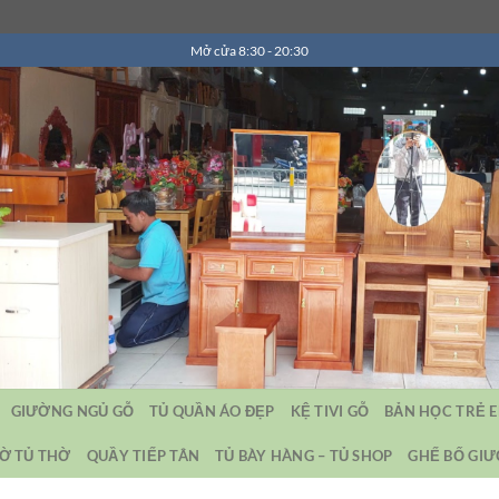
Mở cửa 8:30 - 20:30
GIƯỜNG NGỦ GỖ
TỦ QUẦN ÁO ĐẸP
KỆ TIVI GỖ
BẢN HỌC TRẺ 
Ờ TỦ THỜ
QUẦY TIẾP TÂN
TỦ BÀY HÀNG – TỦ SHOP
GHẾ BỐ GI