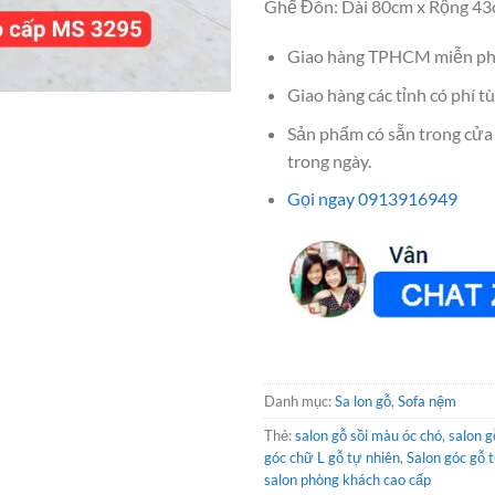
Ghế Đôn: Dài 80cm x Rộng 4
Giao hàng TPHCM miễn ph
Giao hàng các tỉnh có phí tù
Sản phẩm có sẵn trong cửa
trong ngày.
Gọi ngay 0913916949
Danh mục:
Sa lon gỗ
,
Sofa nệm
Thẻ:
salon gỗ sồi màu óc chó
,
salon g
góc chữ L gỗ tự nhiên
,
Salon góc gỗ 
salon phòng khách cao cấp