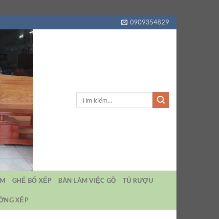
0909354829
Tìm
kiếm:
EM
GHẾ BỐ XẾP
BÀN LÀM VIỆC GỖ
TỦ RƯỢU
ƯỜNG XẾP