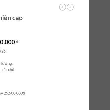
hiên cao
Giá
00.000
₫
hiện
 sồi
tại
0.000 ₫.
là:
t lượng.
25.500.000 ₫.
u óc chó
n= 25,500,000đ