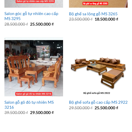
Salon góc gỗ tự nhiên cao cấp
Bộ ghế sa lông gỗ MS 3265
MS 3295
Giá
Giá
23.500.000
₫
18.500.000
₫
gốc
hiện
Giá
Giá
28.500.000
₫
25.500.000
₫
là:
tại
gốc
hiện
23.500.000 ₫.
là:
là:
tại
18.500.
28.500.000 ₫.
là:
25.500.000 ₫.
Salon gỗ gõ đỏ tự nhiên MS
Bộ ghế sofa gỗ cao cấp MS 2922
3216
Giá
Giá
29.500.000
₫
25.500.000
₫
gốc
hiện
Giá
Giá
39.500.000
₫
29.500.000
₫
là:
tại
gốc
hiện
29.500.000 ₫.
là:
là:
tại
25.500.
39.500.000 ₫.
là:
29.500.000 ₫.