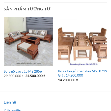
SẢN PHẨM TƯƠNG TỰ
Bộ sa lon gỗ xoan đào MS : 8719
Sofa gỗ cao cấp MS 2856
Giá : 14.200.000
Giá
Giá
29.500.000
₫
24.500.000
₫
gốc
hiện
14.200.000
₫
là:
tại
29.500.000 ₫.
là:
24.500.000 ₫.
Liên hệ
Giới thiệu