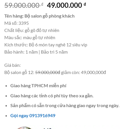
Giá
Giá
59.000.000
49.000.000
₫
₫
gốc
hiện
Tên hàng: Bộ salon gỗ phòng khách
là:
tại
Mã số: 3395
59.000.000 ₫.
là:
Chất liệu: gỗ gõ đỏ tự nhiên
49.000.000 ₫.
Màu sắc: màu gỗ tự nhiên
Kích thước: Bộ 6 món tay nghê 12 siêu vip
Bảo hành: 1 năm | Bảo trì 5 năm
Giá bán:
Bộ salon gỗ 12:
59.000,000đ
giảm còn: 49,000,000đ
Giao hàng TPHCM miễn phí
Giao hàng các tỉnh có phí tùy theo xa gần.
Sản phẩm có sẵn trong cửa hàng giao ngay trong ngày.
Gọi ngay 0913916949