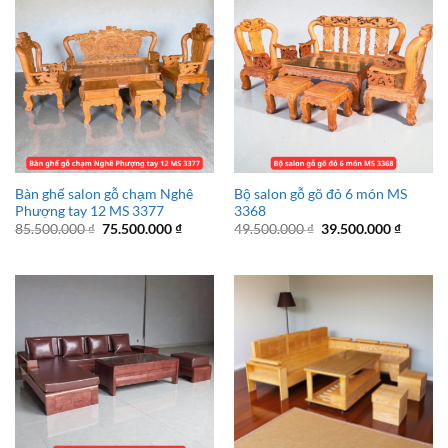
Bàn ghế salon gỗ chạm Nghê
Bộ salon gỗ gõ đỏ 6 món MS
Phượng tay 12 MS 3377
3368
Giá
Giá
Giá
Giá
85.500.000
₫
75.500.000
₫
49.500.000
₫
39.500.000
₫
gốc
hiện
gốc
hiện
là:
tại
là:
tại
85.500.000 ₫.
là:
49.500.000 ₫.
là:
75.500.000 ₫.
39.500.