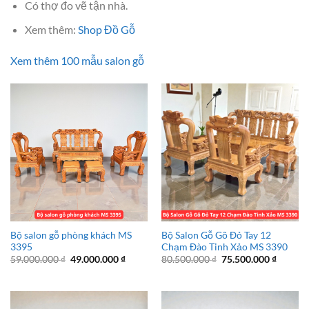
Có thợ đo vẽ tận nhà.
Xem thêm:
Shop Đồ Gỗ
Xem thêm 100 mẫu salon gỗ
Bộ salon gỗ phòng khách MS
Bộ Salon Gỗ Gõ Đỏ Tay 12
3395
Chạm Đào Tinh Xảo MS 3390
Giá
Giá
Giá
Giá
59.000.000
₫
49.000.000
₫
80.500.000
₫
75.500.000
₫
gốc
hiện
gốc
hiện
là:
tại
là:
tại
59.000.000 ₫.
là:
80.500.000 ₫.
là:
49.000.000 ₫.
75.500.