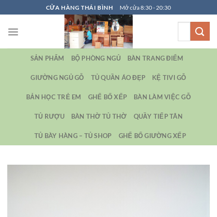
Bỏ
CỬA HÀNG THÁI BÌNH
Mở cửa 8:30 - 20:30
qua
Tìm
nội
kiếm:
dung
SẢN PHẨM
BỘ PHÒNG NGỦ
BÀN TRANG ĐIỂM
GIƯỜNG NGỦ GỖ
TỦ QUẦN ÁO ĐẸP
KỆ TIVI GỖ
BẢN HỌC TRẺ EM
GHẾ BỐ XẾP
BÀN LÀM VIỆC GỖ
TỦ RƯỢU
BÀN THỜ TỦ THỜ
QUẦY TIẾP TÂN
TỦ BÀY HÀNG – TỦ SHOP
GHẾ BỐ GIƯỜNG XẾP