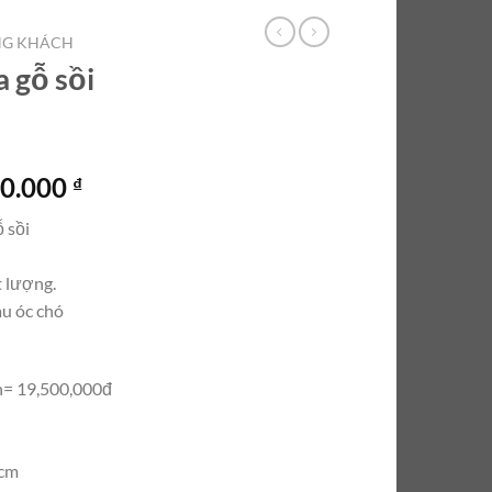
NG KHÁCH
 gỗ sồi
Giá
00.000
₫
hiện
 sồi
tại
0.000 ₫.
là:
t lượng.
19.500.000 ₫.
u óc chó
n= 19,500,000đ
3cm