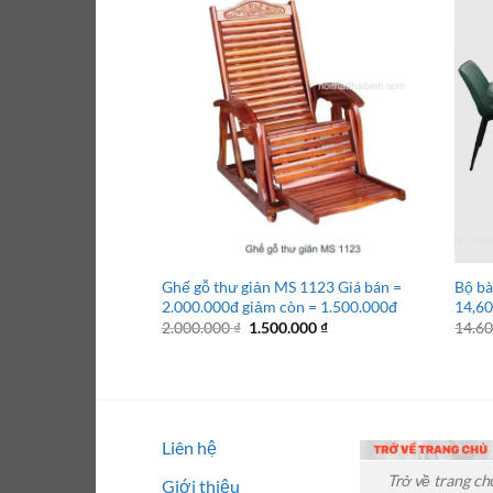
Ghế gỗ thư giản MS 1123 Giá bán =
Bộ bà
2.000.000đ giảm còn = 1.500.000đ
14,60
Giá
Giá
2.000.000
₫
1.500.000
₫
14.6
gốc
hiện
là:
tại
2.000.000 ₫.
là:
1.500.000 ₫.
Liên hệ
Trở về trang ch
Giới thiệu