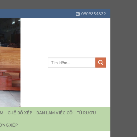
0909354829
Tìm
kiếm:
EM
GHẾ BỐ XẾP
BÀN LÀM VIỆC GỖ
TỦ RƯỢU
ƯỜNG XẾP