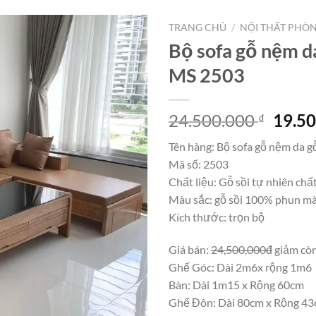
TRANG CHỦ
/
NỘI THẤT PHÒ
Bộ sofa gỗ nệm da
MS 2503
Giá
24.500.000
19.5
₫
gốc
Tên hàng: Bộ sofa gỗ nệm da gỗ
là:
Mã số: 2503
24.50
Chất liệu: Gỗ sồi tự nhiên chấ
Màu sắc: gỗ sồi 100% phun mà
Kích thước: trọn bộ
Giá bán:
24,500,000đ
giảm cò
Ghế Góc: Dài 2m6x rộng 1m6
Bàn: Dài 1m15 x Rộng 60cm
Ghế Đôn: Dài 80cm x Rộng 4