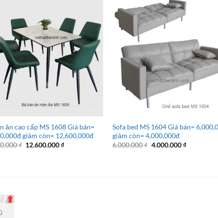
n ăn cao cấp MS 1608 Giá bán=
Sofa bed MS 1604 Giá bán= 6,000,
0,000đ giảm còn= 12,600,000đ
giảm còn= 4,000,000đ
Giá
Giá
Giá
Giá
00.000
₫
12.600.000
₫
6.000.000
₫
4.000.000
₫
gốc
hiện
gốc
hiện
là:
tại
là:
tại
14.600.000 ₫.
là:
6.000.000 ₫.
là:
12.600.000 ₫.
4.000.000 
ủ