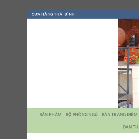
Bỏ
CỬA HÀNG THÁI BÌNH
qua
nội
dung
SẢN PHẨM
BỘ PHÒNG NGỦ
BÀN TRANG ĐIỂM
BÀN TH