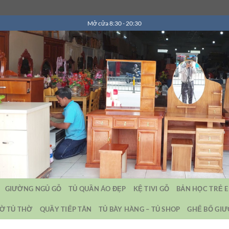
Mở cửa 8:30 - 20:30
GIƯỜNG NGỦ GỖ
TỦ QUẦN ÁO ĐẸP
KỆ TIVI GỖ
BẢN HỌC TRẺ 
Ờ TỦ THỜ
QUẦY TIẾP TÂN
TỦ BÀY HÀNG – TỦ SHOP
GHẾ BỐ GI