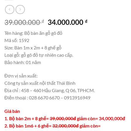
Giá
Giá
39.000.000
34.000.000
₫
₫
gốc
hiện
Tên hàng: Bộ bàn ăn gỗ gõ đỏ
là:
tại
Mã số: 1592
39.000.000 ₫.
là:
Size: Bàn 1m x 2m + 8 ghế gỗ
34.000.000 ₫.
Loại gỗ: gỗ gõ đỏ tự nhiên cao cấp.
Bảo hành: 01 năm
Đơn vị sản xuất:
Công ty sản xuất nội thất Thái Bình
Địa chỉ : 458 – 460 Hậu Giang, Q 06, TPHCM.
Điện thoại : 028 6670 6670 – 0913916949
Giá bán
1. Bộ bàn 2m + 8 ghế=
39,000,000đ
giảm còn= 34,000,000đ
2. Bộ bàn 1m6 + 6 ghế=
32,000,000đ
giảm còn=