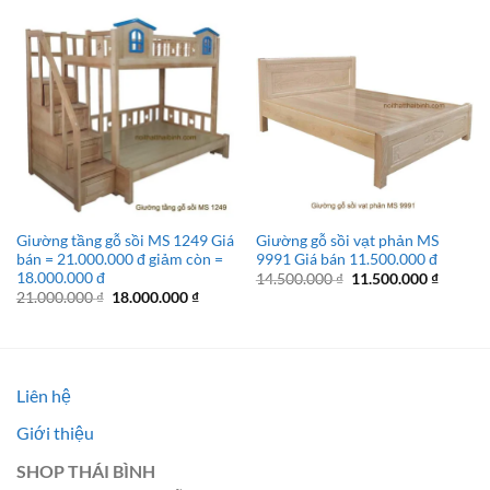
Giường tầng gỗ sồi MS 1249 Giá
Giường gỗ sồi vạt phản MS
bán = 21.000.000 đ giảm còn =
9991 Giá bán 11.500.000 đ
18.000.000 đ
Giá
Giá
14.500.000
₫
11.500.000
₫
gốc
hiện
Giá
Giá
21.000.000
₫
18.000.000
₫
là:
tại
gốc
hiện
14.500.000 ₫.
là:
là:
tại
11.500.
21.000.000 ₫.
là:
18.000.000 ₫.
Liên hệ
Giới thiệu
SHOP THÁI BÌNH