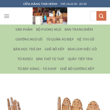
Bỏ
CỬA HÀNG THÁI BÌNH
Mở cửa 8:30 - 20:30
qua
Tìm
nội
kiếm:
dung
SẢN PHẨM
BỘ PHÒNG NGỦ
BÀN TRANG ĐIỂM
GIƯỜNG NGỦ GỖ
TỦ QUẦN ÁO ĐẸP
KỆ TIVI GỖ
BẢN HỌC TRẺ EM
GHẾ BỐ XẾP
BÀN LÀM VIỆC GỖ
TỦ RƯỢU
BÀN THỜ TỦ THỜ
QUẦY TIẾP TÂN
TỦ BÀY HÀNG – TỦ SHOP
GHẾ BỐ GIƯỜNG XẾP