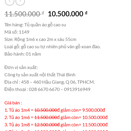
Giá
Giá
11.500.000
10.500.000
₫
₫
gốc
hiện
Tên hàng: Tủ quần áo gỗ cao su
là:
tại
Mã số: 1149
11.500.000 ₫.
là:
Size: Rộng 1m6 x cao 2m x sâu 55cm
10.500.000 ₫.
Loại gỗ: gỗ cao su tự nhiên phủ vân gỗ xoan đào.
Bảo hành: 01 năm
Đơn vị sản xuất:
Công ty sản xuất nội thất Thái Bình
Địa chỉ : 458 – 460 Hậu Giang, Q 06, TPHCM.
Điện thoại : 028 6670 6670 – 0913916949
Giá bán :
1. Tủ áo 1m4 =
10.500.000
đ giảm còn= 9.500.000đ
2. Tủ áo 1m6 =
11.500.000
đ giảm còn= 10.500.000đ
3. Tủ áo 1m8 =
12.500.000đ
giảm còn= 11.500.000đ