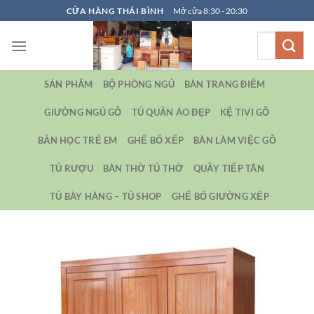
Bỏ
CỬA HÀNG THÁI BÌNH
Mở cửa 8:30 - 20:30
qua
Tìm
nội
kiếm:
dung
SẢN PHẨM
BỘ PHÒNG NGỦ
BÀN TRANG ĐIỂM
GIƯỜNG NGỦ GỖ
TỦ QUẦN ÁO ĐẸP
KỆ TIVI GỖ
BẢN HỌC TRẺ EM
GHẾ BỐ XẾP
BÀN LÀM VIỆC GỖ
TỦ RƯỢU
BÀN THỜ TỦ THỜ
QUẦY TIẾP TÂN
TỦ BÀY HÀNG – TỦ SHOP
GHẾ BỐ GIƯỜNG XẾP