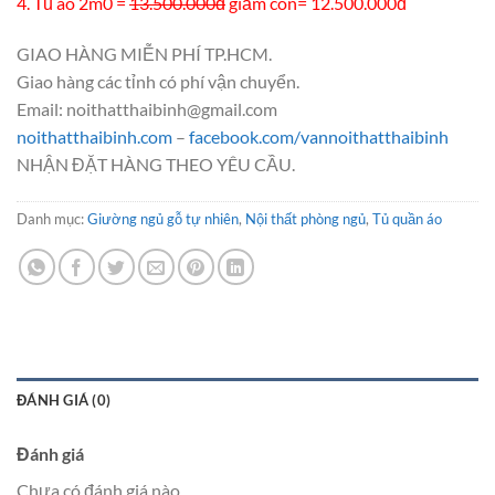
4. Tủ áo 2m0 =
13.500.000đ
giảm còn= 12.500.000đ
GIAO HÀNG MIỄN PHÍ TP.HCM.
Giao hàng các tỉnh có phí vận chuyển.
Email: noithatthaibinh@gmail.com
noithatthaibinh.com
–
facebook.com/vannoithatthaibinh
NHẬN ĐẶT HÀNG THEO YÊU CẦU.
Danh mục:
Giường ngủ gỗ tự nhiên
,
Nội thất phòng ngủ
,
Tủ quần áo
ĐÁNH GIÁ (0)
Đánh giá
Chưa có đánh giá nào.