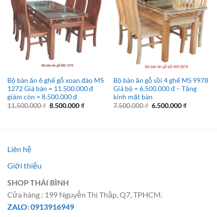
Bộ bàn ăn 6 ghế gỗ xoan đào MS
Bộ bàn ăn gỗ sồi 4 ghế MS 9978
1272 Giá bán = 11.500.000 đ
Giá bộ = 6.500.000 đ – Tặng
giảm còn = 8.500.000 đ
kính mặt bàn
Giá
Giá
Giá
Giá
11.500.000
₫
8.500.000
₫
7.500.000
₫
6.500.000
₫
gốc
hiện
gốc
hiện
là:
tại
là:
tại
11.500.000 ₫.
là:
7.500.000 ₫.
là:
8.500.000 ₫.
6.500.000 
Liên hệ
Giới thiệu
SHOP THÁI BÌNH
Cửa hàng : 199 Nguyễn Thị Thập, Q7, TPHCM.
ZALO: 0913916949