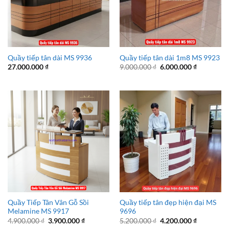
Quầy tiếp tân dài MS 9936
Quầy tiếp tân dài 1m8 MS 9923
Giá
Giá
27.000.000
₫
9.000.000
₫
6.000.000
₫
gốc
hiện
là:
tại
9.000.000 ₫.
là:
6.000.000 
Quầy Tiếp Tân Vân Gỗ Sồi
Quầy tiếp tân đẹp hiện đại MS
Melamine MS 9917
9696
Giá
Giá
Giá
Giá
4.900.000
₫
3.900.000
₫
5.200.000
₫
4.200.000
₫
gốc
hiện
gốc
hiện