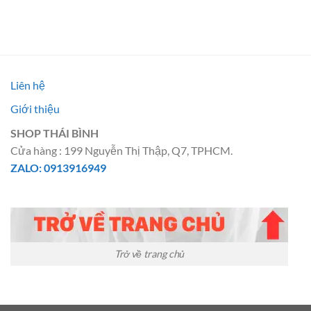
14.500.000 ₫.
là:
10.500.000 ₫.
là:
9.500.000 ₫.
6.500.00
Liên hệ
Giới thiệu
SHOP THÁI BÌNH
Cửa hàng : 199 Nguyễn Thị Thập, Q7, TPHCM.
ZALO: 0913916949
Trở về trang chủ