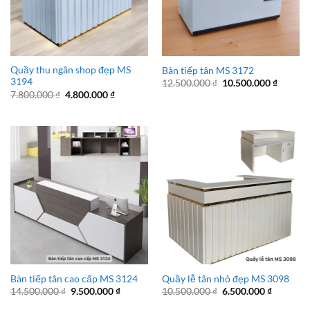
Quầy thu ngân shop đẹp MS
Bàn tiếp tân MS 3172
3194
Giá
Giá
12.500.000
₫
10.500.000
₫
gốc
hiện
Giá
Giá
7.800.000
₫
4.800.000
₫
là:
tại
gốc
hiện
12.500.000 ₫.
là:
là:
tại
10.500.
7.800.000 ₫.
là:
4.800.000 ₫.
Bàn tiếp tân cao cấp MS 3124
Quầy lễ tân nhỏ đẹp MS 3098
Giá
Giá
Giá
Giá
14.500.000
₫
9.500.000
₫
10.500.000
₫
6.500.000
₫
gốc
hiện
gốc
hiện
là:
tại
là:
tại