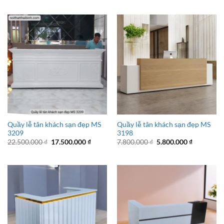
là:
tại
là:
tại
4.900.000 ₫.
là:
5.200.000 ₫.
là:
3.900.000 ₫.
4.200.000 
Quầy lễ tân khách sạn đẹp MS
Quầy lễ tân khách sạn đẹp MS
3209
3198
Giá
Giá
Giá
Giá
22.500.000
₫
17.500.000
₫
7.800.000
₫
5.800.000
₫
gốc
hiện
gốc
hiện
là:
tại
là:
tại
22.500.000 ₫.
là:
7.800.000 ₫.
là:
17.500.000 ₫.
5.800.000 