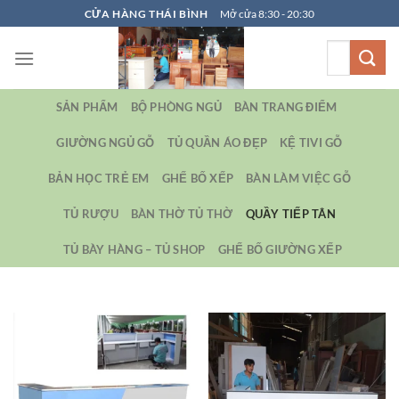
Bỏ
CỬA HÀNG THÁI BÌNH
Mở cửa 8:30 - 20:30
qua
Tìm
nội
kiếm:
dung
SẢN PHẨM
BỘ PHÒNG NGỦ
BÀN TRANG ĐIỂM
GIƯỜNG NGỦ GỖ
TỦ QUẦN ÁO ĐẸP
KỆ TIVI GỖ
BẢN HỌC TRẺ EM
GHẾ BỐ XẾP
BÀN LÀM VIỆC GỖ
TỦ RƯỢU
BÀN THỜ TỦ THỜ
QUẦY TIẾP TÂN
TỦ BÀY HÀNG – TỦ SHOP
GHẾ BỐ GIƯỜNG XẾP