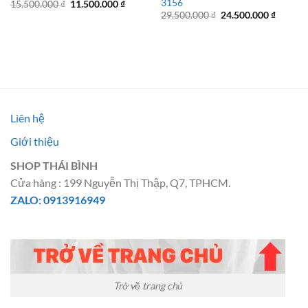
3156
Giá
Giá
15.500.000
₫
11.500.000
₫
gốc
hiện
Giá
Giá
29.500.000
₫
24.500.000
₫
là:
tại
gốc
hiện
15.500.000 ₫.
là:
là:
tại
11.500.000 ₫.
29.500.000 ₫.
là:
24.500.
Liên hệ
Giới thiệu
SHOP THÁI BÌNH
Cửa hàng : 199 Nguyễn Thị Thập, Q7, TPHCM.
ZALO: 0913916949
Trở về trang chủ