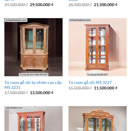
Giá
Giá
Giá
Giá
34.500.000
₫
29.500.000
₫
26.500.000
₫
21.500.000
₫
gốc
hiện
gốc
hiện
là:
tại
là:
tại
34.500.000 ₫.
là:
26.500.000 ₫.
là:
29.500.000 ₫.
21.500.
Tủ rượu gỗ sồi tự nhiên cao cấp
Tủ rượu gỗ sồi MS 3227
MS 3231
Giá
Giá
15.500.000
₫
11.500.000
₫
gốc
hiện
Giá
Giá
17.500.000
₫
13.500.000
₫
là:
tại
gốc
hiện
15.500.000 ₫.
là:
là:
tại
11.500.
17.500.000 ₫.
là:
13.500.000 ₫.