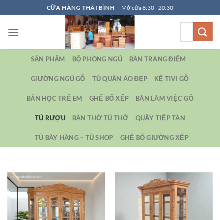
Bỏ
CỬA HÀNG THÁI BÌNH
Mở cửa 8:30 - 20:30
qua
Tìm
nội
kiếm:
dung
SẢN PHẨM
BỘ PHÒNG NGỦ
BÀN TRANG ĐIỂM
GIƯỜNG NGỦ GỖ
TỦ QUẦN ÁO ĐẸP
KỆ TIVI GỖ
BẢN HỌC TRẺ EM
GHẾ BỐ XẾP
BÀN LÀM VIỆC GỖ
TỦ RƯỢU
BÀN THỜ TỦ THỜ
QUẦY TIẾP TÂN
TỦ BÀY HÀNG – TỦ SHOP
GHẾ BỐ GIƯỜNG XẾP