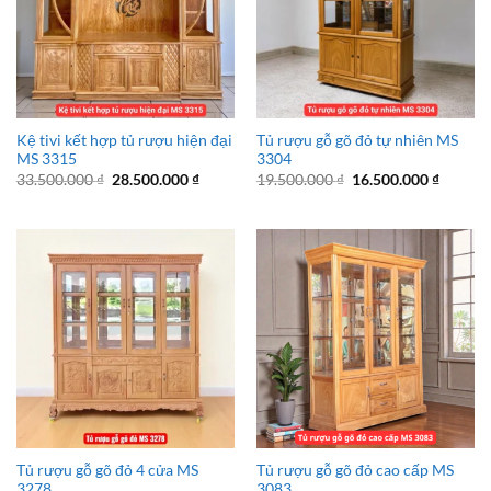
Kệ tivi kết hợp tủ rượu hiện đại
Tủ rượu gỗ gõ đỏ tự nhiên MS
MS 3315
3304
Giá
Giá
Giá
Giá
33.500.000
₫
28.500.000
₫
19.500.000
₫
16.500.000
₫
gốc
hiện
gốc
hiện
là:
tại
là:
tại
33.500.000 ₫.
là:
19.500.000 ₫.
là:
28.500.000 ₫.
16.500.
Tủ rượu gỗ gõ đỏ 4 cửa MS
Tủ rượu gỗ gõ đỏ cao cấp MS
3278
3083