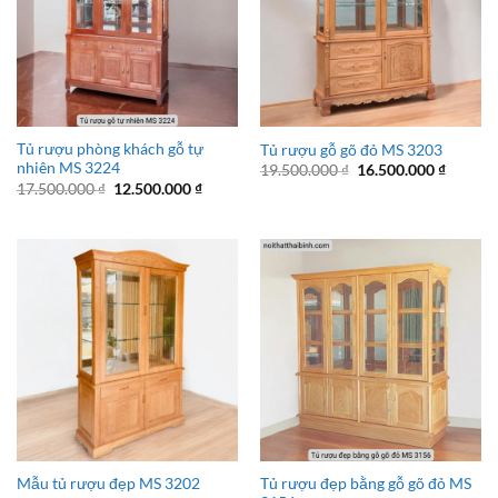
Tủ rượu phòng khách gỗ tự
Tủ rượu gỗ gõ đỏ MS 3203
nhiên MS 3224
Giá
Giá
19.500.000
₫
16.500.000
₫
gốc
hiện
Giá
Giá
17.500.000
₫
12.500.000
₫
là:
tại
gốc
hiện
19.500.000 ₫.
là:
là:
tại
16.500.
17.500.000 ₫.
là:
12.500.000 ₫.
Tủ rượu đẹp bằng gỗ gõ đỏ MS
Mẫu tủ rượu đẹp MS 3202