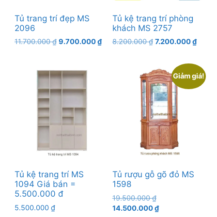
Tủ trang trí đẹp MS
Tủ kệ trang trí phòng
2096
khách MS 2757
Giá
Giá
Giá
Giá
11.700.000
₫
9.700.000
₫
8.200.000
₫
7.200.000
₫
gốc
hiện
gốc
hiện
là:
tại
là:
tại
11.700.000 ₫.
là:
8.200.000 ₫.
là:
Giảm giá!
9.700.000 ₫.
7.200.
Tủ kệ trang trí MS
Tủ rượu gỗ gõ đỏ MS
1094 Giá bán =
1598
5.500.000 đ
Giá
19.500.000
₫
5.500.000
₫
gốc
Giá
14.500.000
₫