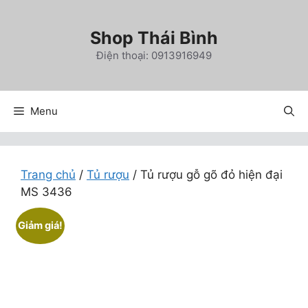
Chuyển
đến
Shop Thái Bình
nội
Điện thoại: 0913916949
dung
Menu
Trang chủ
/
Tủ rượu
/ Tủ rượu gỗ gõ đỏ hiện đại
MS 3436
Giảm giá!