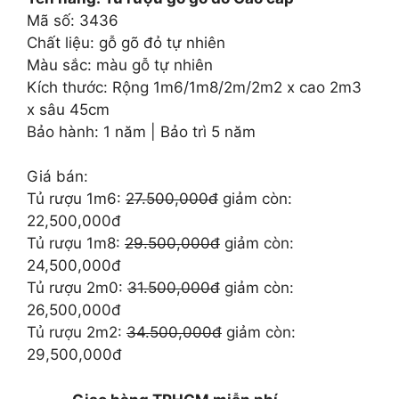
27.500.000 ₫.
là:
Mã số: 3436
22.500.000 ₫.
Chất liệu: gỗ gõ đỏ tự nhiên
Màu sắc: màu gỗ tự nhiên
Kích thước: Rộng 1m6/1m8/2m/2m2 x cao 2m3
x sâu 45cm
Bảo hành: 1 năm | Bảo trì 5 năm
Giá bán:
Tủ rượu 1m6:
27.500,000đ
giảm còn:
22,500,000đ
Tủ rượu 1m8:
29.500,000đ
giảm còn:
24,500,000đ
Tủ rượu 2m0:
31.500,000đ
giảm còn:
26,500,000đ
Tủ rượu 2m2:
34.500,000đ
giảm còn:
29,500,000đ