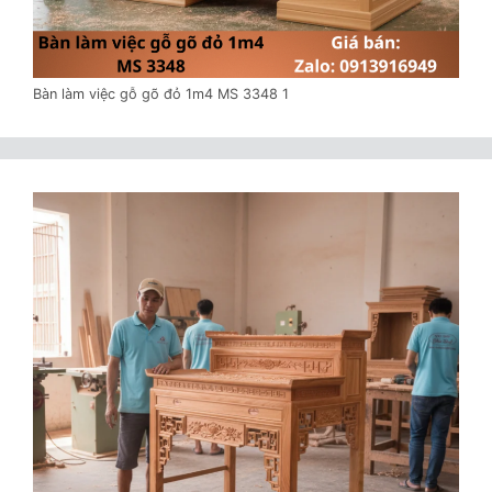
Bàn làm việc gỗ gõ đỏ 1m4 MS 3348 1