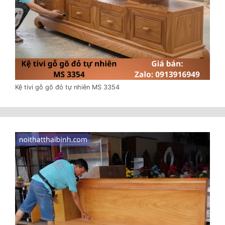
Kệ tivi gỗ gõ đỏ tự nhiên MS 3354