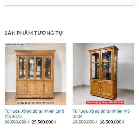
SẢN PHẨM TƯƠNG TỰ
Tủ rượu gỗ gõ đỏ tự nhiên 1m8
Tủ rượu gỗ gõ đỏ tự nhiên MS
MS 2873
3304
Giá
Giá
Giá
Giá
30.500.000
₫
25.500.000
₫
19.500.000
₫
16.500.000
₫
gốc
hiện
gốc
hiện
là:
tại
là:
tại
30.500.000 ₫.
là:
19.500.000 ₫.
là:
25.500.000 ₫.
16.500.