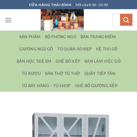
Bỏ
CỬA HÀNG THÁI BÌNH
Mở cửa 8:30 - 20:30
qua
Tìm
nội
kiếm:
dung
SẢN PHẨM
BỘ PHÒNG NGỦ
BÀN TRANG ĐIỂM
GIƯỜNG NGỦ GỖ
TỦ QUẦN ÁO ĐẸP
KỆ TIVI GỖ
BẢN HỌC TRẺ EM
GHẾ BỐ XẾP
BÀN LÀM VIỆC GỖ
TỦ RƯỢU
BÀN THỜ TỦ THỜ
QUẦY TIẾP TÂN
TỦ BÀY HÀNG – TỦ SHOP
GHẾ BỐ GIƯỜNG XẾP