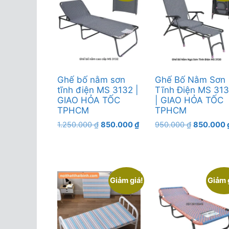
Ghế bố nằm sơn
Ghế Bố Nằm Sơn
tĩnh điện MS 3132 |
Tĩnh Điện MS 31
GIAO HỎA TỐC
| GIAO HỎA TỐC
TPHCM
TPHCM
Giá
Giá
Giá
1.250.000
₫
850.000
₫
950.000
₫
850.000
gốc
hiện
gốc
là:
tại
là:
1.250.000 ₫.
là:
950.000 ₫
850.000 ₫.
Giảm giá!
Giảm 