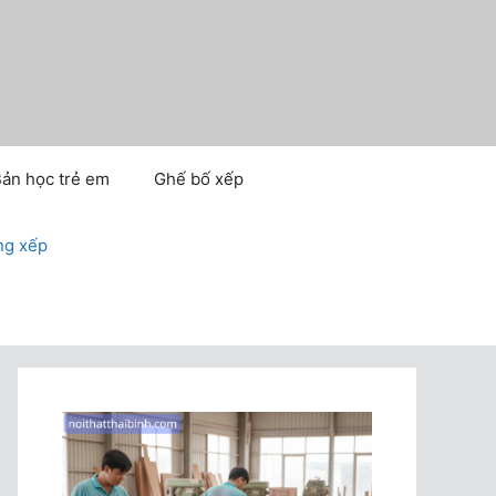
ản học trẻ em
Ghế bố xếp
ng xếp