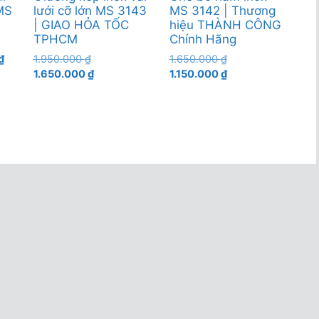
 MS
lưới cỡ lớn MS 3143
MS 3142 | Thương
| GIAO HỎA TỐC
hiệu THÀNH CÔNG
TPHCM
Chính Hãng
Giá
Giá
Giá
₫
1.950.000
₫
1.650.000
₫
hiện
gốc
Giá
gốc
Giá
1.650.000
₫
1.150.000
₫
tại
là:
hiện
là:
hiện
.
là:
1.950.000 ₫.
tại
1.650.000 ₫.
tại
680.000 ₫.
là:
là:
1.650.000 ₫.
1.150.000 ₫.