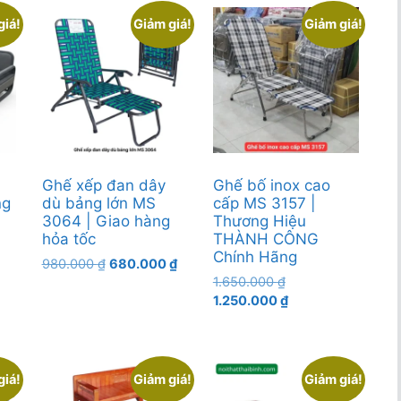
giá!
Giảm giá!
Giảm giá!
Ghế xếp đan dây
Ghế bố inox cao
ng
dù bảng lớn MS
cấp MS 3157 |
3064 | Giao hàng
Thương Hiệu
hỏa tốc
THÀNH CÔNG
Chính Hãng
Giá
Giá
980.000
₫
680.000
₫
Giá
gốc
hiện
1.650.000
₫
gốc
Giá
là:
tại
1.250.000
₫
0 ₫.
là:
hiện
980.000 ₫.
là:
1.650.000 ₫.
tại
680.000 ₫.
00 ₫.
là:
1.250.000 ₫.
giá!
Giảm giá!
Giảm giá!