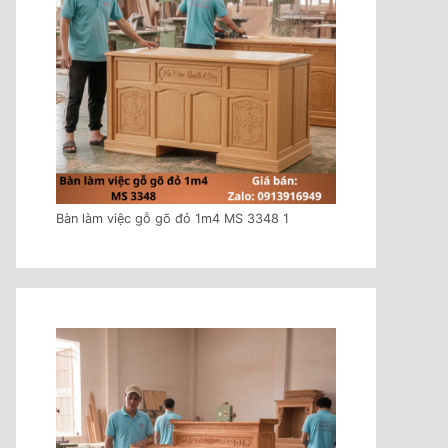
Bàn làm việc gỗ gõ đỏ 1m4 MS 3348 1