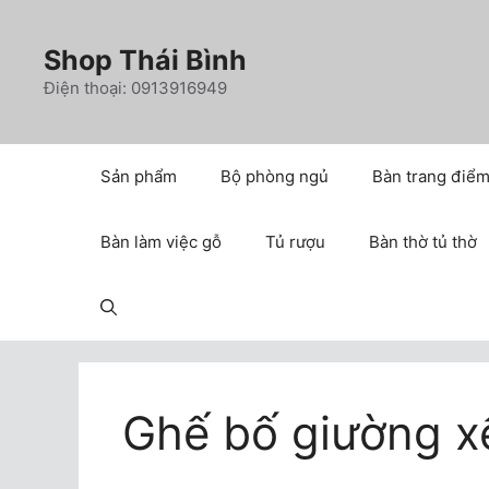
Chuyển
đến
Shop Thái Bình
nội
Điện thoại: 0913916949
dung
Sản phẩm
Bộ phòng ngủ
Bàn trang điể
Bàn làm việc gỗ
Tủ rượu
Bàn thờ tủ thờ
Ghế bố giường x