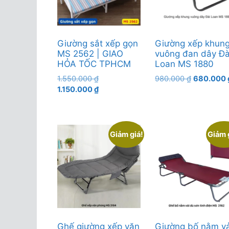
Giường sắt xếp gọn
Giường xếp khun
MS 2562 | GIAO
vuông đan dây Đà
HỎA TỐC TPHCM
Loan MS 1880
Giá
Giá
1.550.000
₫
980.000
₫
680.000
gốc
Giá
gốc
1.150.000
₫
là:
hiện
là:
1.550.000 ₫.
tại
980.000 ₫
là:
1.150.000 ₫.
Giảm giá!
Giảm 
Ghế giường xếp văn
Giường bố nằm vả