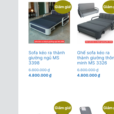
Giảm giá!
Giảm 
Sofa kéo ra thành
Ghế sofa kéo ra
giường ngủ MS
thành giường thô
3398
minh MS 3326
Giá
Giá
6.800.000
₫
6.800.000
₫
gốc
Giá
gốc
Giá
4.800.000
₫
4.800.000
₫
là:
hiện
là:
hiện
6.800.000 ₫.
tại
6.800.00
tại
là:
là:
4.800.000 ₫.
4.800.0
Giảm giá!
Giảm 