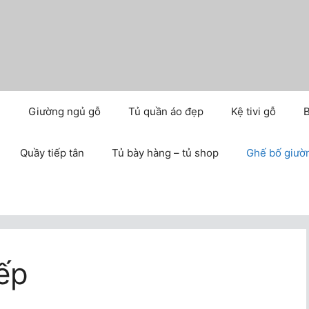
m
Giường ngủ gỗ
Tủ quần áo đẹp
Kệ tivi gỗ
B
Quầy tiếp tân
Tủ bày hàng – tủ shop
Ghế bố giườ
ếp