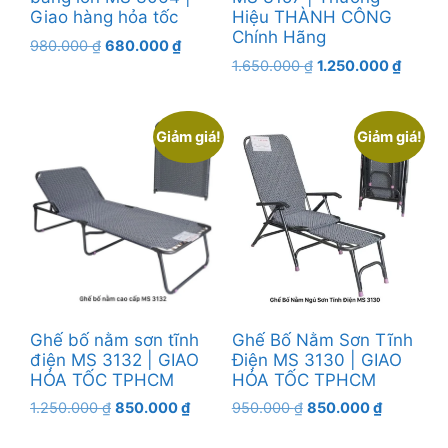
Giao hàng hỏa tốc
Hiệu THÀNH CÔNG
Chính Hãng
Giá
Giá
980.000
₫
680.000
₫
Giá
Giá
gốc
hiện
1.650.000
₫
1.250.000
₫
gốc
hiện
là:
tại
là:
tại
980.000 ₫.
là:
1.650.000 ₫.
là:
680.000 ₫.
Giảm giá!
Giảm giá!
1.250.
Ghế bố nằm sơn tĩnh
Ghế Bố Nằm Sơn Tĩnh
điện MS 3132 | GIAO
Điện MS 3130 | GIAO
HỎA TỐC TPHCM
HỎA TỐC TPHCM
Giá
Giá
Giá
Giá
1.250.000
₫
850.000
₫
950.000
₫
850.000
₫
gốc
hiện
gốc
hiện