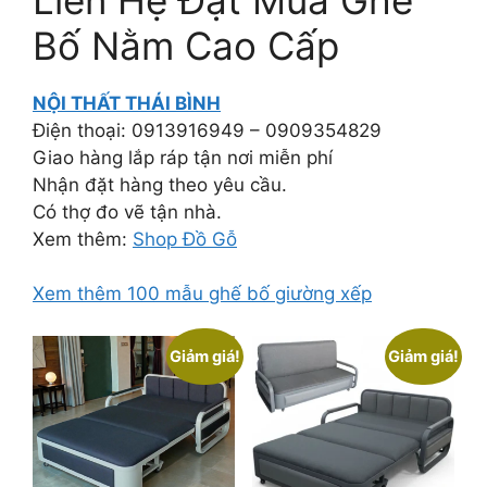
Bố Nằm Cao Cấp
NỘI THẤT THÁI BÌNH
Điện thoại: 0913916949 – 0909354829
Giao hàng lắp ráp tận nơi miễn phí
Nhận đặt hàng theo yêu cầu.
Có thợ đo vẽ tận nhà.
Xem thêm:
Shop Đồ Gỗ
Xem thêm 100 mẫu ghế bố giường xếp
Giảm giá!
Giảm giá!