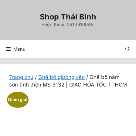
Chuyển
đến
Shop Thái Bình
nội
Điện thoại: 0913916949
dung
Menu
Trang chủ
/
Ghế bố giường xếp
/ Ghế bố nằm
sơn tĩnh điện MS 3132 | GIAO HỎA TỐC TPHCM
Giảm giá!