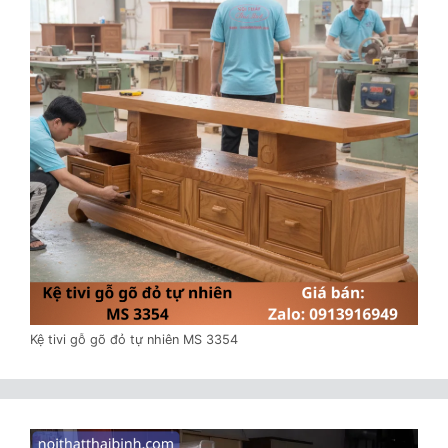
Kệ tivi gỗ gõ đỏ tự nhiên MS 3354