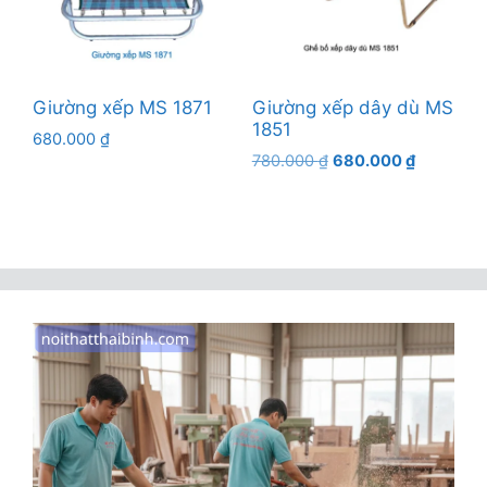
Giường xếp MS 1871
Giường xếp dây dù MS
1851
680.000
₫
Giá
Giá
780.000
₫
680.000
₫
gốc
hiện
là:
tại
780.000 ₫.
là:
680.000 