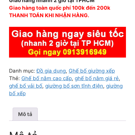
Giao hàng nhanh 2 giờ tại TPHCM
Giao hàng toàn quốc phí 100k đến 200k
THANH TOÁN KHI NHẬN HÀNG.
Danh mục:
Đồ gia dụng
,
Ghế bố giường xếp
Thẻ:
Ghế bố nằm cao cấp
,
ghế bố nằm giá rẻ
,
ghế bố vải bố
,
giường bố sơn tĩnh điện
,
giường
bố xếp
Mô tả