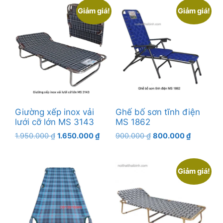
Giảm giá!
Giảm giá!
Giường xếp inox vải
Ghế bố sơn tĩnh điện
lưới cỡ lớn MS 3143
MS 1862
Giá
Giá
Giá
Giá
1.950.000
₫
1.650.000
₫
900.000
₫
800.000
₫
gốc
hiện
gốc
hiện
là:
tại
là:
tại
1.950.000 ₫.
là:
900.000 ₫.
là:
Giảm giá!
1.650.000 ₫.
800.000 