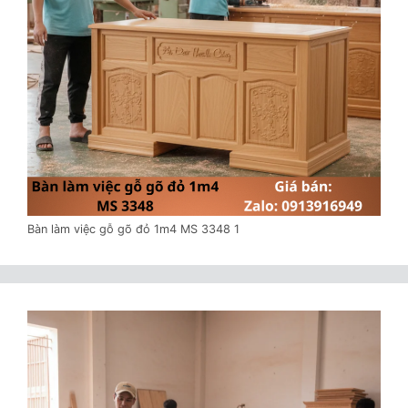
Bàn làm việc gỗ gõ đỏ 1m4 MS 3348 1