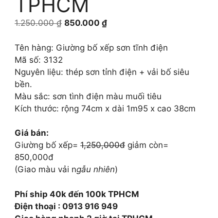
TPHCM
Giá
Giá
1.250.000
₫
850.000
₫
gốc
hiện
là:
tại
Tên hàng: Giường bố xếp sơn tĩnh điện
1.250.000 ₫.
là:
Mã số: 3132
850.000 ₫.
Nguyên liệu: thép sơn tỉnh điện + vải bố siêu
bền.
Màu sắc: sơn tình điện màu muối tiêu
Kích thước: rộng 74cm x dài 1m95 x cao 38cm
Giá bán:
Giường bố xếp=
1,250,000đ
giảm còn=
850,000đ
(Giao màu vải n
gẫu nhiên
)
Phí ship 40k đến 100k TPHCM
Điện thoại : 0913 916 949