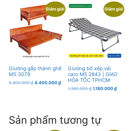
là:
tại
là:
tại
1.250.000 ₫.
là:
950.000 ₫.
là:
Giảm giá!
Giảm giá!
850.000 ₫.
850.000 
Giường gấp thành ghế
Giường bố xếp vải
MS 3079
caro MS 2843 | GIAO
HỎA TỐC TPHCM
Giá
Giá
5.400.000
₫
4.400.000
₫
Giá
Giá
gốc
hiện
1.380.000
₫
1.180.000
₫
gốc
hiện
là:
tại
là:
tại
5.400.000 ₫.
là:
1.380.000 ₫.
là:
4.400.000 ₫.
1.180.0
Sản phẩm tương tự