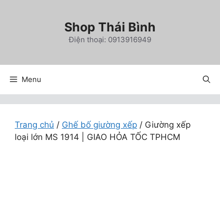
Chuyển
đến
Shop Thái Bình
nội
Điện thoại: 0913916949
dung
Menu
Trang chủ
/
Ghế bố giường xếp
/ Giường xếp
loại lớn MS 1914 | GIAO HỎA TỐC TPHCM