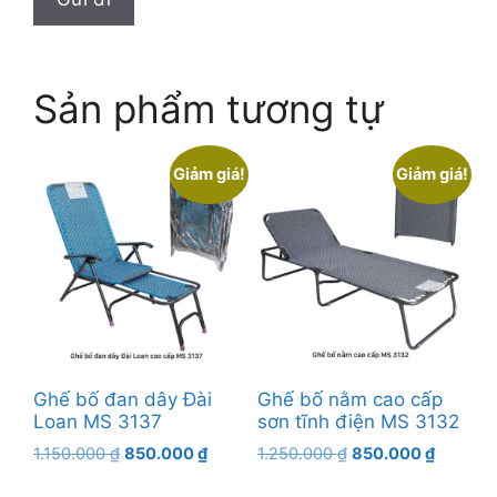
Sản phẩm tương tự
Giảm giá!
Giảm giá!
Ghế bố đan dây Đài
Ghế bố nằm cao cấp
Loan MS 3137
sơn tĩnh điện MS 3132
Giá
Giá
Giá
Giá
1.150.000
₫
850.000
₫
1.250.000
₫
850.000
₫
gốc
hiện
gốc
hiện