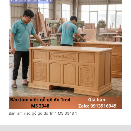
Bàn làm việc gỗ gõ đỏ 1m4 MS 3348 1