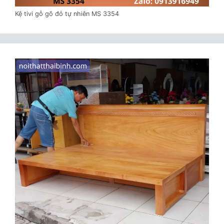
Kệ tivi gỗ gõ đỏ tự nhiên MS 3354