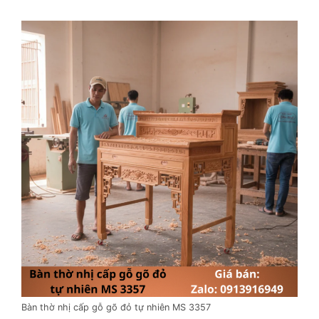
Bàn thờ nhị cấp gỗ gõ đỏ tự nhiên MS 3357