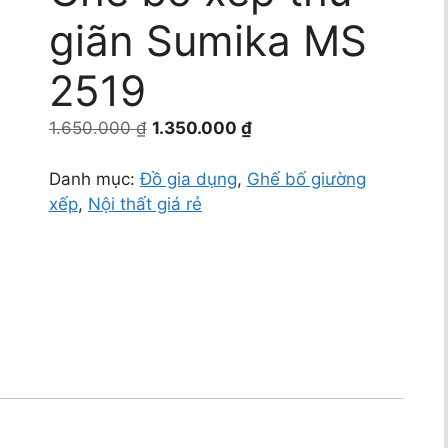
giãn Sumika MS
2519
Giá
Giá
1.650.000
₫
1.350.000
₫
gốc
hiện
là:
tại
Danh mục:
Đồ gia dụng
,
Ghế bố giường
1.650.000 ₫.
là:
xếp
,
Nội thất giá rẻ
1.350.000 ₫.