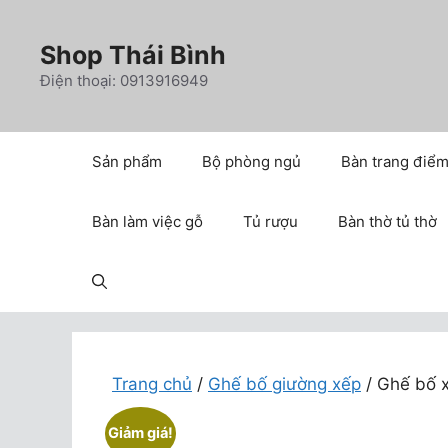
Chuyển
đến
Shop Thái Bình
nội
Điện thoại: 0913916949
dung
Sản phẩm
Bộ phòng ngủ
Bàn trang điể
Bàn làm việc gỗ
Tủ rượu
Bàn thờ tủ thờ
Trang chủ
/
Ghế bố giường xếp
/ Ghế bố 
Giảm giá!