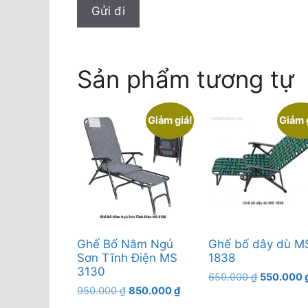
Sản phẩm tương tự
Giảm giá!
Giảm 
Ghế Bố Nằm Ngủ
Ghế bố dây dù M
Sơn Tĩnh Điện MS
1838
3130
Giá
650.000
₫
550.000
Giá
Giá
950.000
₫
850.000
₫
gốc
gốc
hiện
là: