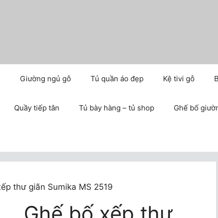
m
Giường ngủ gỗ
Tủ quần áo đẹp
Kệ tivi gỗ
B
Quầy tiếp tân
Tủ bày hàng – tủ shop
Ghế bố giườ
xếp thư giãn Sumika MS 2519
Ghế bố xếp thư