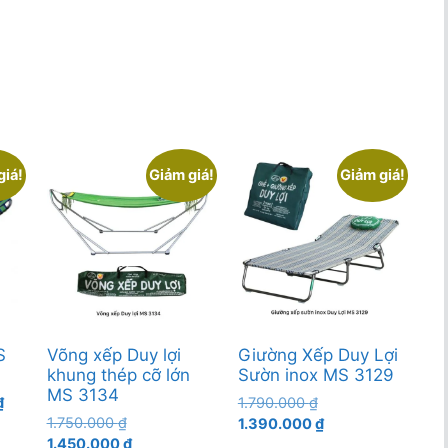
giá!
Giảm giá!
Giảm giá!
S
Võng xếp Duy lợi
Giường Xếp Duy Lợi
khung thép cỡ lớn
Sườn inox MS 3129
MS 3134
Giá
Giá
₫
1.790.000
₫
Giá
hiện
1.750.000
₫
gốc
Giá
1.390.000
₫
gốc
Giá
tại
1.450.000
₫
là:
hiện