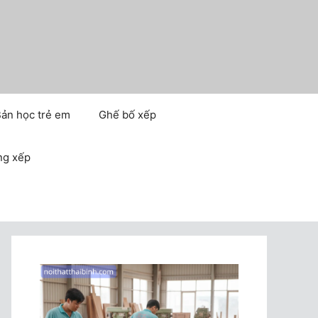
ản học trẻ em
Ghế bố xếp
ng xếp