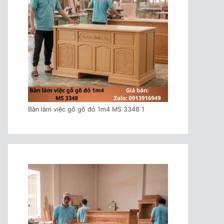
Bàn làm việc gỗ gõ đỏ 1m4 MS 3348 1