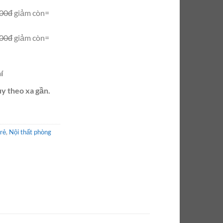
000đ
giảm còn=
000đ
giảm còn=
í
ùy theo xa gần.
 rẻ
,
Nội thất phòng