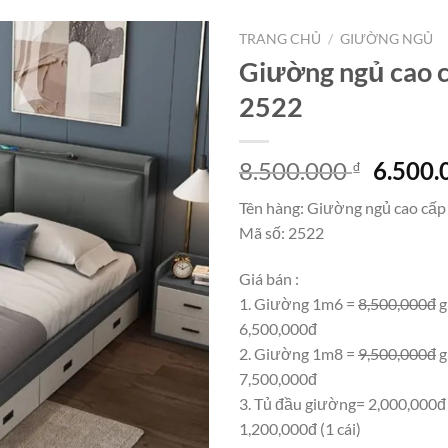
TRANG CHỦ
/
GIƯỜNG NGỦ
Giường ngủ cao 
2522
Giá
8.500.000
6.500
₫
gốc
Tên hàng: Giường ngủ cao cấp
là:
Mã số: 2522
8.500.
Giá bán :
1. Giường 1m6 =
8,500,000đ
g
6,500,000đ
2. Giường 1m8 =
9,500,000đ
g
7,500,000đ
3. Tủ đầu giường= 2,000,000đ
1,200,000đ (1 cái)