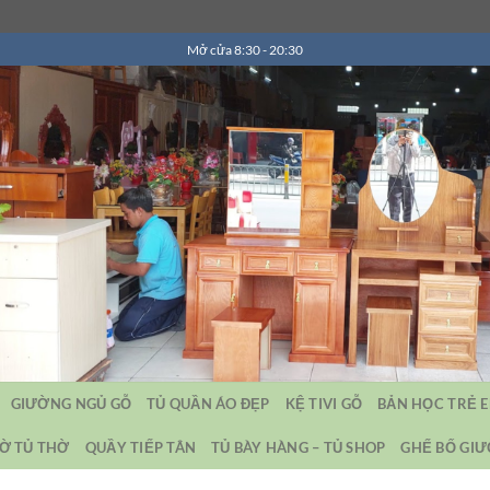
Mở cửa 8:30 - 20:30
GIƯỜNG NGỦ GỖ
TỦ QUẦN ÁO ĐẸP
KỆ TIVI GỖ
BẢN HỌC TRẺ 
Ờ TỦ THỜ
QUẦY TIẾP TÂN
TỦ BÀY HÀNG – TỦ SHOP
GHẾ BỐ GI