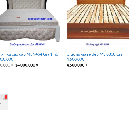
g ngủ cao cấp MS 9464 Giá 1m6
Giường giá rẻ đẹp MS 8838 Giá :
000.000
4.500.000
Giá
Giá
00.000
₫
14.000.000
₫
4.500.000
₫
gốc
hiện
là:
tại
15.000.000 ₫.
là:
14.000.000 ₫.
ủ