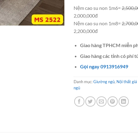
Nệm cao su non 1m6=
2,500,
2,000,000đ
Nệm cao su non 1m8=
2,700,
2,200,000đ
Giao hàng TPHCM miễn ph
Giao hàng các tỉnh có phí t
Gọi ngay 0913916949
Danh mục:
Giường ngủ
,
Nội thất giá
ngủ