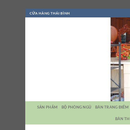
Bỏ
CỬA HÀNG THÁI BÌNH
qua
nội
dung
SẢN PHẨM
BỘ PHÒNG NGỦ
BÀN TRANG ĐIỂM
BÀN TH