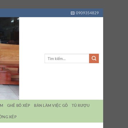
0909354829
Tìm
kiếm:
EM
GHẾ BỐ XẾP
BÀN LÀM VIỆC GỖ
TỦ RƯỢU
ƯỜNG XẾP