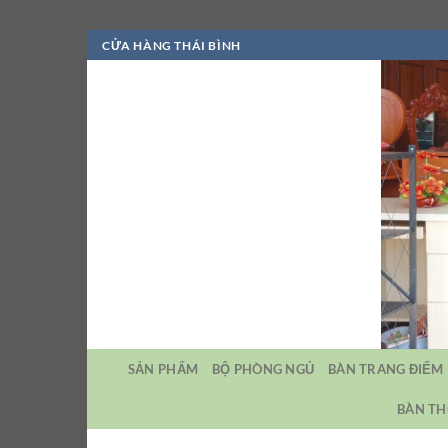
Bỏ
CỬA HÀNG THÁI BÌNH
qua
nội
dung
SẢN PHẨM
BỘ PHÒNG NGỦ
BÀN TRANG ĐIỂM
BÀN TH