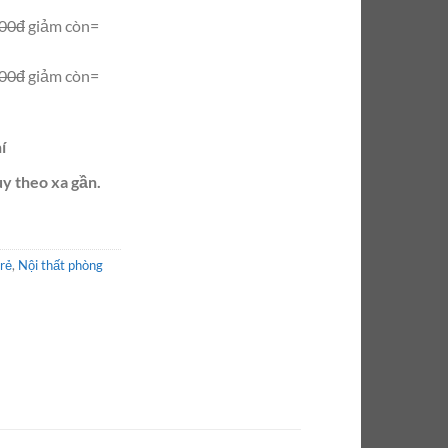
000đ
giảm còn=
000đ
giảm còn=
í
ùy theo xa gần.
 rẻ
,
Nội thất phòng