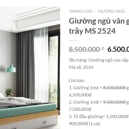
TRANG CHỦ
/
GIƯỜNG NGỦ
Giường ngủ vân 
trầy MS 2524
Giá
8.500.000
6.500
₫
gốc
Tên hàng: Giường ngủ cao cấp
là:
Mã số: 2524
8.500.
Giá bán :
1. Giường 1m6 =
8,500,000đ
g
6,500,000đ
2. Giường 1m8 =
9,500,000đ
g
7,500,000đ
3. Tủ đầu giường= 1,500,000đ
900,000đ (1 cái)