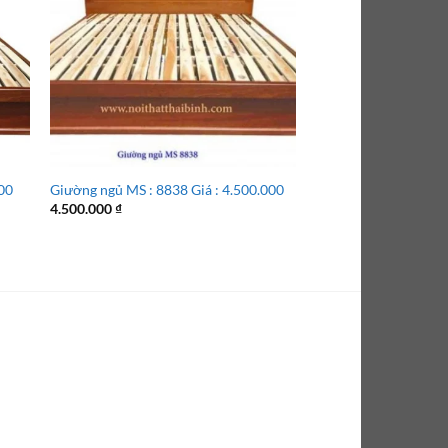
000
Giường ngủ MS : 8838 Giá : 4.500.000
Giường ngủ MS 8678 
4.500.000
₫
8.500.000
₫