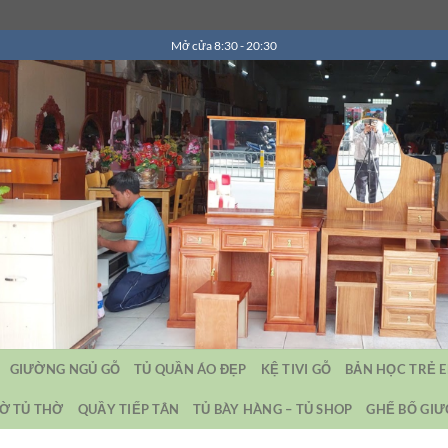
Mở cửa 8:30 - 20:30
GIƯỜNG NGỦ GỖ
TỦ QUẦN ÁO ĐẸP
KỆ TIVI GỖ
BẢN HỌC TRẺ 
Ờ TỦ THỜ
QUẦY TIẾP TÂN
TỦ BÀY HÀNG – TỦ SHOP
GHẾ BỐ GI