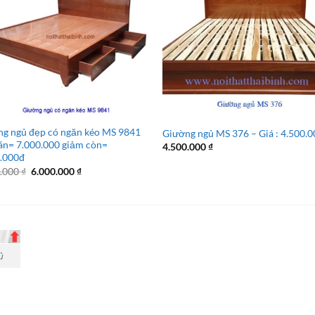
g ngủ đẹp có ngăn kéo MS 9841
Giường ngủ MS 376 – Giá : 4.500.
án= 7.000.000 giảm còn=
4.500.000
₫
0.000đ
Giá
Giá
0.000
₫
6.000.000
₫
gốc
hiện
là:
tại
7.000.000 ₫.
là:
6.000.000 ₫.
ủ