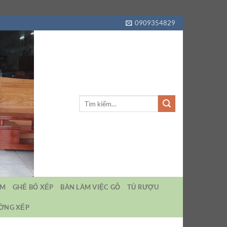
0909354829
Tìm
kiếm:
EM
GHẾ BỐ XẾP
BÀN LÀM VIỆC GỖ
TỦ RƯỢU
ƯỜNG XẾP