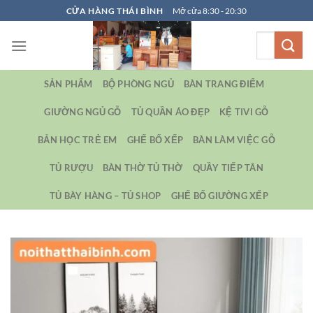
Bỏ
CỬA HÀNG THÁI BÌNH
Mở cửa 8:30 - 20:30
qua
Tìm
nội
kiếm:
dung
SẢN PHẨM
BỘ PHÒNG NGỦ
BÀN TRANG ĐIỂM
GIƯỜNG NGỦ GỖ
TỦ QUẦN ÁO ĐẸP
KỆ TIVI GỖ
BẢN HỌC TRẺ EM
GHẾ BỐ XẾP
BÀN LÀM VIỆC GỖ
TỦ RƯỢU
BÀN THỜ TỦ THỜ
QUẦY TIẾP TÂN
TỦ BÀY HÀNG – TỦ SHOP
GHẾ BỐ GIƯỜNG XẾP