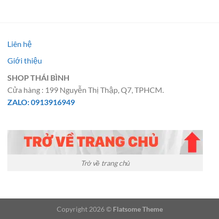
12.500.000 ₫.
là:
là:
tại
11.500.
5.500.000 ₫.
là:
4.500.000 ₫.
Liên hệ
Giới thiệu
SHOP THÁI BÌNH
Cửa hàng : 199 Nguyễn Thị Thập, Q7, TPHCM.
ZALO: 0913916949
Trở về trang chủ
Copyright 2026 ©
Flatsome Theme