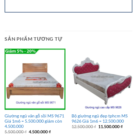
SẢN PHẨM TƯƠNG TỰ
Giường ngủ vân gỗ sồi MS 9671
Bộ giường ngủ đẹp tphcm MS
Giá 1m6 = 5.500.000 giảm còn
9626 Giá 1m6 = 12.500.000
4.500.000
Giá
Giá
12.500.000
₫
11.500.000
₫
gốc
hiện
Giá
Giá
5.500.000
₫
4.500.000
₫
là:
tại
gốc
hiện