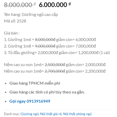
Giá
Giá
8.000.000
6.000.000
₫
₫
gốc
hiện
Tên hàng: Giường ngủ cao cấp
là:
tại
Mã số: 2528
8.000.000 ₫.
là:
6.000.000 ₫.
Giá bán :
1. Giường 1m6 =
8,000,000đ
giảm còn= 6,000,000đ
2. Giường 1m8 =
9,000,000đ
giảm còn= 7,000,000đ
3. Tủ đầu giường= 2,000,000đ giảm còn= 1,200,000đ (1 cái)
Nệm cao su non 1m6=
2,500,000đ
giảm còn= 2,000,000đ
Nệm cao su non 1m8=
2,700,000đ
giảm còn= 2,200,000đ
Giao hàng TPHCM miễn phí
Giao hàng các tỉnh có phí tùy theo xa gần.
Gọi ngay 0913916949
Danh mục:
Giường ngủ
,
Nội thất giá rẻ
,
Nội thất phòng ngủ