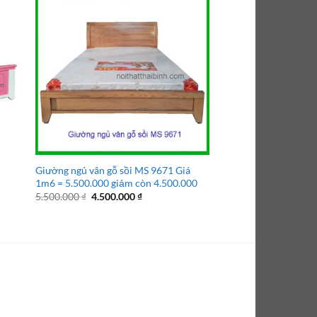
Giường ngủ vân gỗ sồi MS 9671 Giá
Giường ngủ gỗ gõ đỏ
1m6 = 5.500.000 giảm còn 4.500.000
= 13.500.000 – Tặng
non American
Giá
Giá
5.500.000
₫
4.500.000
₫
gốc
hiện
Giá
15.500.000
₫
13.500
là:
tại
gốc
 ₫.
5.500.000 ₫.
là:
là:
4.500.000 ₫.
15.500.