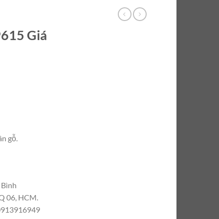
615 Giá
ân gỗ.
 Bình
 Q 06, HCM.
 0913916949