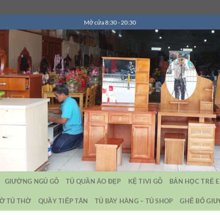
Mở cửa 8:30 - 20:30
GIƯỜNG NGỦ GỖ
TỦ QUẦN ÁO ĐẸP
KỆ TIVI GỖ
BẢN HỌC TRẺ 
Ờ TỦ THỜ
QUẦY TIẾP TÂN
TỦ BÀY HÀNG – TỦ SHOP
GHẾ BỐ GI