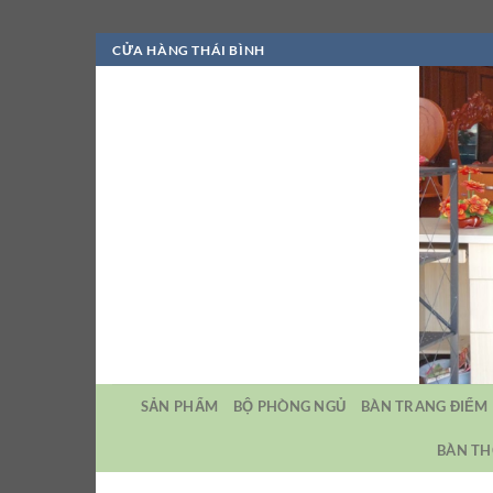
Bỏ
CỬA HÀNG THÁI BÌNH
qua
nội
dung
SẢN PHẨM
BỘ PHÒNG NGỦ
BÀN TRANG ĐIỂM
BÀN TH