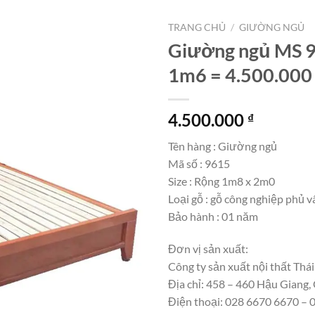
TRANG CHỦ
/
GIƯỜNG NGỦ
Giường ngủ MS 9
1m6 = 4.500.000
4.500.000
₫
Tên hàng : Giường ngủ
Mã số : 9615
Size : Rộng 1m8 x 2m0
Loại gỗ : gỗ công nghiệp phủ v
Bảo hành : 01 năm
Đơn vị sản xuất:
Công ty sản xuất nội thất Thái
Địa chỉ: 458 – 460 Hậu Giang,
Điện thoại: 028 6670 6670 –