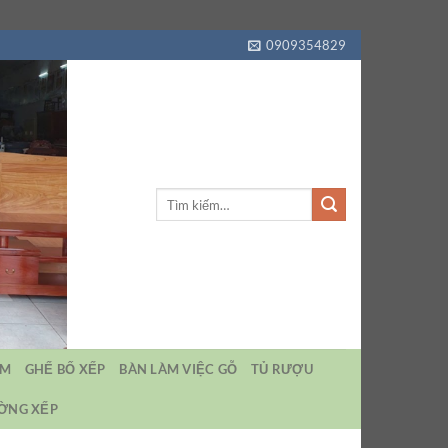
0909354829
Tìm
kiếm:
EM
GHẾ BỐ XẾP
BÀN LÀM VIỆC GỖ
TỦ RƯỢU
ƯỜNG XẾP