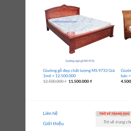
Giường gỗ đẹp chất lượng MS 9733 Giá
Giườn
1m6 = 12.500.000
bán =
Giá
Giá
12.500.000
₫
11.500.000
₫
4.50
gốc
hiện
là:
tại
12.500.000 ₫.
là:
11.500.000 ₫.
Liên hệ
Trở về trang ch
Giới thiệu