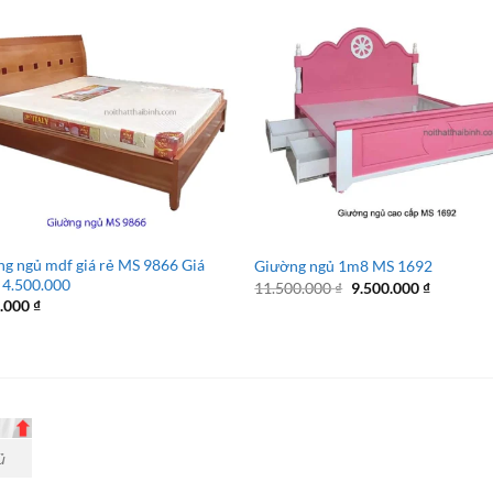
g ngủ mdf giá rẻ MS 9866 Giá
Giường ngủ 1m8 MS 1692
 4.500.000
Giá
Giá
11.500.000
₫
9.500.000
₫
gốc
hiện
0.000
₫
là:
tại
11.500.000 ₫.
là:
9.500.000
ủ