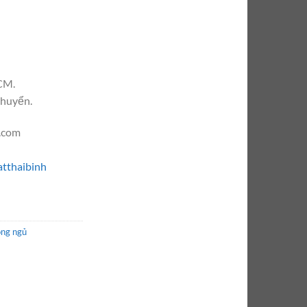
CM.
chuyển.
l.com
tthaibinh
òng ngủ