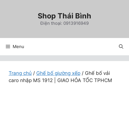
Chuyển
đến
Shop Thái Bình
nội
Điện thoại: 0913916949
dung
Menu
Trang chủ
/
Ghế bố giường xếp
/ Ghế bố vải
caro nhập MS 1912 | GIAO HỎA TỐC TPHCM