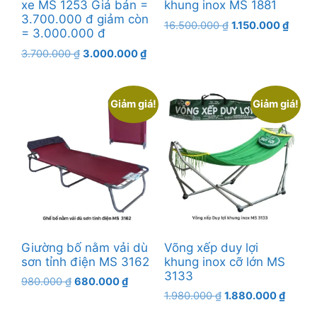
xe MS 1253 Giá bán =
khung inox MS 1881
3.700.000 đ giảm còn
Giá
Giá
16.500.000
₫
1.150.000
₫
= 3.000.000 đ
gốc
hiện
Giá
Giá
3.700.000
₫
3.000.000
₫
là:
tại
gốc
hiện
16.500.000 ₫.
là:
là:
tại
1.150.
3.700.000 ₫.
là:
Giảm giá!
Giảm giá!
3.000.000 ₫.
Giường bố nằm vải dù
Võng xếp duy lợi
sơn tỉnh điện MS 3162
khung inox cỡ lớn MS
3133
Giá
Giá
980.000
₫
680.000
₫
Giá
Giá
gốc
hiện
1.980.000
₫
1.880.000
₫
gốc
hiện
là:
tại