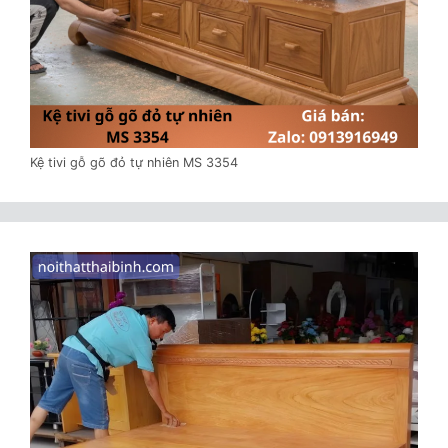
Kệ tivi gỗ gõ đỏ tự nhiên MS 3354