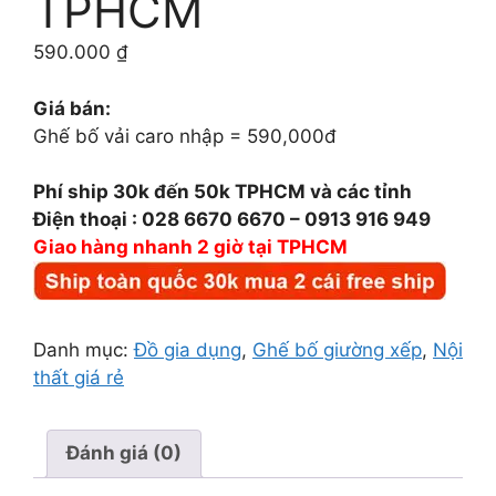
TPHCM
590.000
₫
Giá bán:
Ghế bố vải caro nhập = 590,000đ
Phí ship 30k đến 50k TPHCM và các tỉnh
Điện thoại : 028 6670 6670 – 0913 916 949
Giao hàng nhanh 2 giờ tại TPHCM
Danh mục:
Đồ gia dụng
,
Ghế bố giường xếp
,
Nội
thất giá rẻ
Đánh giá (0)