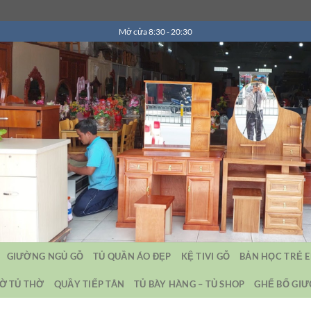
Mở cửa 8:30 - 20:30
GIƯỜNG NGỦ GỖ
TỦ QUẦN ÁO ĐẸP
KỆ TIVI GỖ
BẢN HỌC TRẺ 
Ờ TỦ THỜ
QUẦY TIẾP TÂN
TỦ BÀY HÀNG – TỦ SHOP
GHẾ BỐ GI