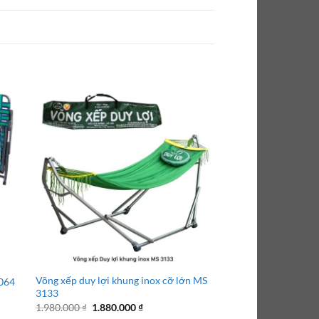
Võng xếp duy lợi khung inox cỡ lớn MS
Giường bố sơn điện 
3064
3133
HỎA TỐC TPHCM
Giá
Giá
Giá
1.980.000
₫
1.880.000
₫
880.000
₫
680.000
₫
gốc
hiện
gốc