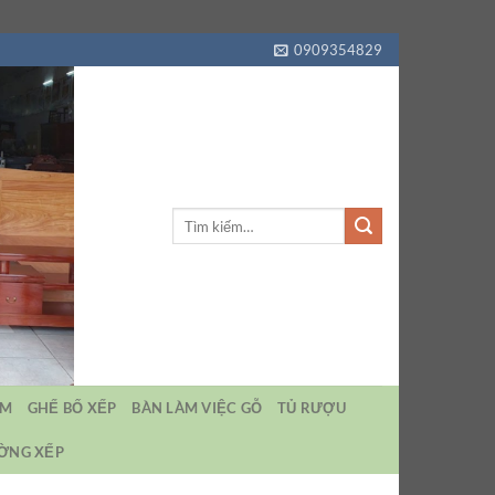
0909354829
Tìm
kiếm:
EM
GHẾ BỐ XẾP
BÀN LÀM VIỆC GỖ
TỦ RƯỢU
ƯỜNG XẾP