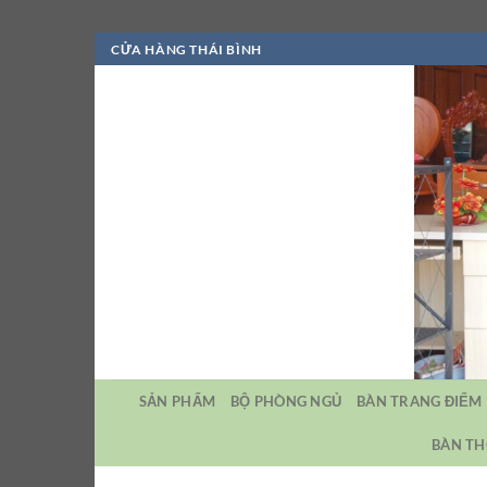
Bỏ
CỬA HÀNG THÁI BÌNH
qua
nội
dung
SẢN PHẨM
BỘ PHÒNG NGỦ
BÀN TRANG ĐIỂM
BÀN TH