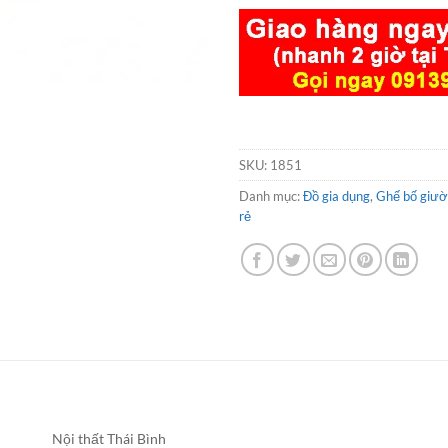
SKU:
1851
Danh mục:
Đồ gia dụng
,
Ghế bố giườ
rẻ
Nội thất Thái Bình