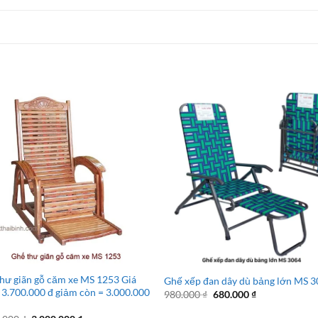
hư giãn gỗ căm xe MS 1253 Giá
Ghế xếp đan dây dù bảng lớn MS 
 3.700.000 đ giảm còn = 3.000.000
Giá
Giá
980.000
₫
680.000
₫
gốc
hiện
là:
tại