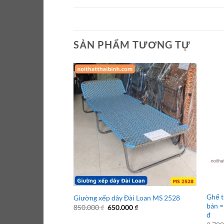
SẢN PHẨM TƯƠNG TỰ
Ghế t
Giường xếp dây Đài Loan MS 2528
bán =
Giá
Giá
850.000
₫
650.000
₫
gốc
hiện
đ
là:
tại