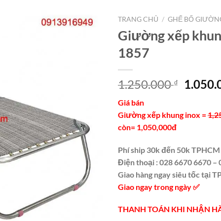
TRANG CHỦ
/
GHẾ BỐ GIƯỜN
Giường xếp khun
1857
Giá
1.250.000
1.050
₫
gốc
Giá bán
là:
Giường xếp khung inox =
1,2
1.250.
còn= 1,050,000đ
Phí ship 30k đến 50k TPHCM 
Điện thoại : 028 6670 6670 –
Giao hàng ngay siêu tốc tại
Giao ngay trong ngày
✅
THANH TOÁN KHI NHẬN H