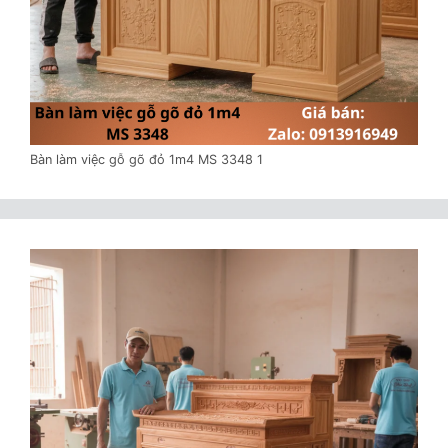
Bàn làm việc gỗ gõ đỏ 1m4 MS 3348 1