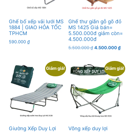
Ghế bố xếp vải lưới MS
Ghế thư giãn gỗ gõ đỏ
1884 | GIAO HỎA TỐC
MS 1425 Giá bán=
TPHCM
5.500.000đ giảm còn=
4.500.000đ
590.000
₫
Giá
Giá
5.500.000
₫
4.500.000
₫
gốc
hiện
là:
tại
5.500.000 ₫.
là:
Giảm giá!
Giảm giá!
4.500
Giường Xếp Duy Lợi
Võng xếp duy lợi