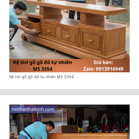
Kệ tivi gỗ gõ đỏ tự nhiên MS 3354