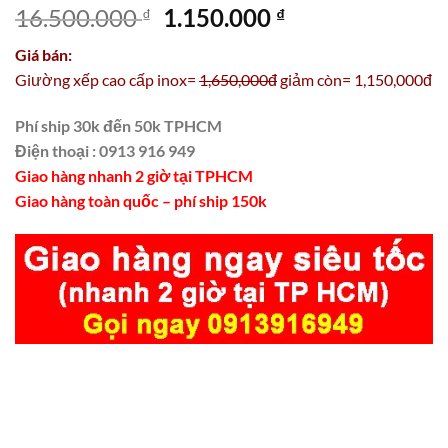
Giá
Giá
16.500.000
1.150.000
₫
₫
gốc
hiện
Giá bán:
là:
tại
Giường xếp cao cấp inox=
1,650,000đ
giảm còn= 1,150,000đ
16.500.000 ₫.
là:
1.150.000 ₫.
Phí ship 30k đến 50k TPHCM
Điện thoại : 0913 916 949
Giao hàng nhanh 2 giờ tại TPHCM
Giao hàng toàn quốc – phí ship 150k