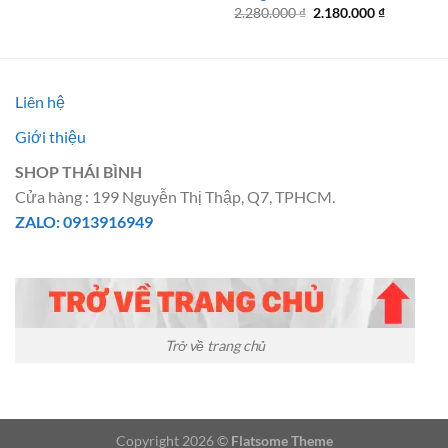
là:
tại
Giá
Giá
2.280.000
₫
2.180.000
₫
1.290.000 ₫.
là:
gốc
hiện
990.000 ₫.
là:
tại
2.280.000 ₫.
là:
2.180.000 
Liên hệ
Giới thiệu
SHOP THÁI BÌNH
Cửa hàng : 199 Nguyễn Thị Thập, Q7, TPHCM.
ZALO: 0913916949
Trở về trang chủ
Copyright 2026 ©
Flatsome Theme