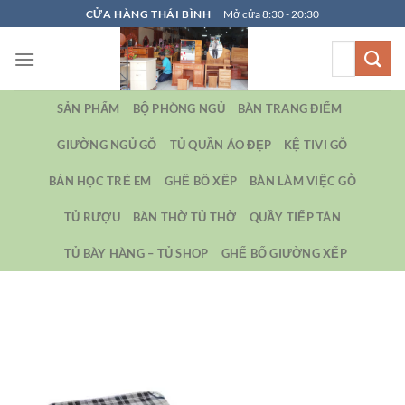
Bỏ
CỬA HÀNG THÁI BÌNH
Mở cửa 8:30 - 20:30
qua
Tìm
nội
kiếm:
dung
SẢN PHẨM
BỘ PHÒNG NGỦ
BÀN TRANG ĐIỂM
GIƯỜNG NGỦ GỖ
TỦ QUẦN ÁO ĐẸP
KỆ TIVI GỖ
BẢN HỌC TRẺ EM
GHẾ BỐ XẾP
BÀN LÀM VIỆC GỖ
TỦ RƯỢU
BÀN THỜ TỦ THỜ
QUẦY TIẾP TÂN
TỦ BÀY HÀNG – TỦ SHOP
GHẾ BỐ GIƯỜNG XẾP