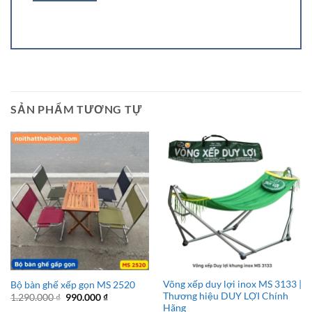
SẢN PHẨM TƯƠNG TỰ
Võng xếp duy lợi inox MS 3133 |
Bộ bàn ghế xếp gọn MS 2520
Thương hiệu DUY LỢI Chính
Giá
Giá
1.290.000
₫
990.000
₫
gốc
hiện
Hãng