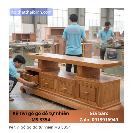
Kệ tivi gỗ gõ đỏ tự nhiên MS 3354