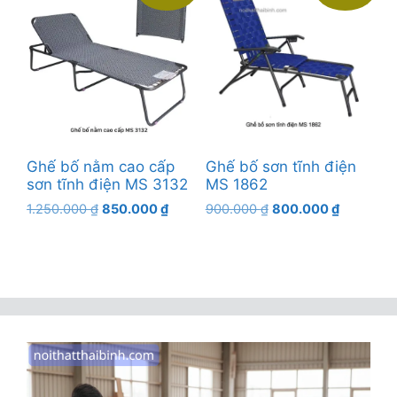
Ghế bố nằm cao cấp
Ghế bố sơn tĩnh điện
sơn tĩnh điện MS 3132
MS 1862
Giá
Giá
Giá
Giá
1.250.000
₫
850.000
₫
900.000
₫
800.000
₫
gốc
hiện
gốc
hiện
là:
tại
là:
tại
1.250.000 ₫.
là:
900.000 ₫.
là:
850.000 ₫.
800.000 