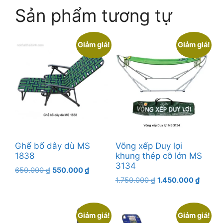
Sản phẩm tương tự
Giảm giá!
Giảm giá!
Ghế bố dây dù MS
Võng xếp Duy lợi
1838
khung thép cỡ lớn MS
3134
Giá
Giá
650.000
₫
550.000
₫
Giá
Giá
gốc
hiện
1.750.000
₫
1.450.000
₫
gốc
hiện
là:
tại
là:
tại
650.000 ₫.
là:
1.750.000 ₫.
là:
550.000 ₫.
Giảm giá!
Giảm giá!
1.450.