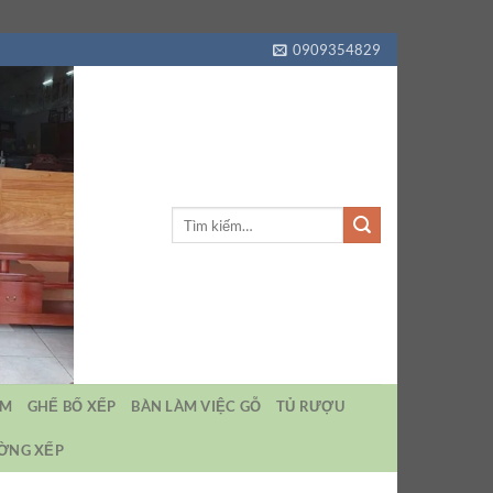
0909354829
Tìm
kiếm:
EM
GHẾ BỐ XẾP
BÀN LÀM VIỆC GỖ
TỦ RƯỢU
ƯỜNG XẾP