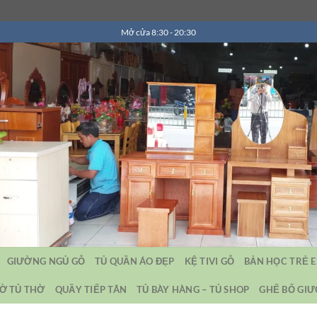
Mở cửa 8:30 - 20:30
GIƯỜNG NGỦ GỖ
TỦ QUẦN ÁO ĐẸP
KỆ TIVI GỖ
BẢN HỌC TRẺ 
Ờ TỦ THỜ
QUẦY TIẾP TÂN
TỦ BÀY HÀNG – TỦ SHOP
GHẾ BỐ GI