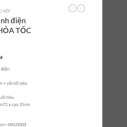
G XẾP
ỉnh điện
 HỎA TỐC
Giá
0
₫
hiện
 điện
tại
₫.
là:
n + vải bố siêu
680.000 ₫.
ối tiêu
1m72 x cao 35cm
òn= 680,000đ