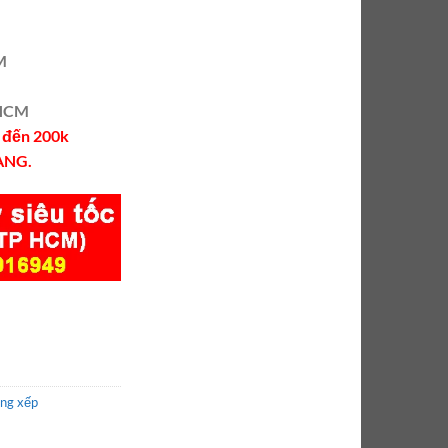
M
PHCM
k đến 200k
ÀNG.
ng xếp