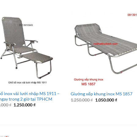
ố inox vải lưới nhập MS 1911 –
Giường xếp khung inox MS 1857
ngay trong 2 giờ tại TPHCM
Giá
Giá
1.250.000
₫
1.050.000
₫
gốc
hiện
Giá
Giá
0.000
₫
1.250.000
₫
là:
tại
gốc
hiện
1.250.000 ₫.
là:
là:
tại
1.050.000 
1.650.000 ₫.
là:
1.250.000 ₫.