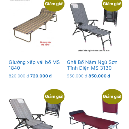
Giảm giá!
Giảm giá!
Giường xếp vải bố MS
Ghế Bố Nằm Ngủ Sơn
1840
Tĩnh Điện MS 3130
Giá
Giá
Giá
Giá
820.000
₫
720.000
₫
950.000
₫
850.000
₫
gốc
hiện
gốc
hiện
là:
tại
là:
tại
820.000 ₫.
là:
950.000 ₫.
là:
Giảm giá!
Giảm giá!
720.000 ₫.
850.000 