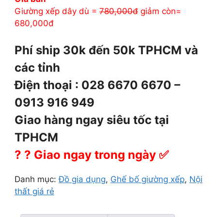
780.000 ₫.
là:
Giường xếp dây dù =
780,000đ
giảm còn=
680.000 ₫.
680,000đ
Phí ship 30k đến 50k TPHCM và
các tỉnh
Điện thoại : 028 6670 6670 –
0913 916 949
Giao hàng ngay siêu tốc tại
TPHCM
?
⁠
?
⁠
Giao ngay trong ngày
✅
Danh mục:
Đồ gia dụng
,
Ghế bố giường xếp
,
Nội
thất giá rẻ