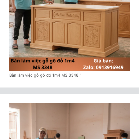
Bàn làm việc gỗ gõ đỏ 1m4 MS 3348 1