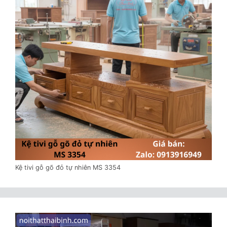
Kệ tivi gỗ gõ đỏ tự nhiên MS 3354