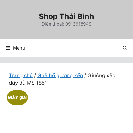
Chuyển
đến
Shop Thái Bình
nội
Điện thoại: 0913916949
dung
Menu
Trang chủ
/
Ghế bố giường xếp
/ Giường xếp
dây dù MS 1851
Giảm giá!