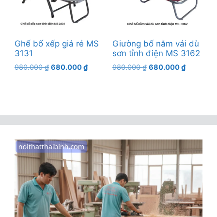
Ghế bố xếp giá rẻ MS
Giường bố nằm vải dù
3131
sơn tỉnh điện MS 3162
Giá
Giá
Giá
Giá
980.000
₫
680.000
₫
980.000
₫
680.000
₫
gốc
hiện
gốc
hiện
là:
tại
là:
tại
980.000 ₫.
là:
980.000 ₫.
là:
680.000 ₫.
680.000 