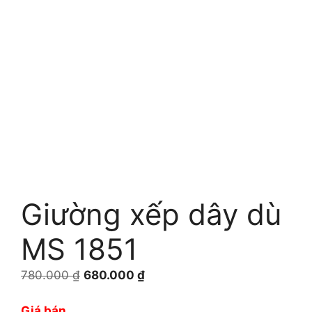
Giường xếp dây dù
MS 1851
Giá
Giá
780.000
₫
680.000
₫
gốc
hiện
là:
tại
Giá bán