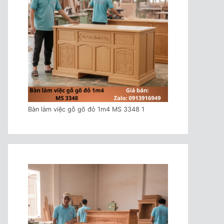
Bàn làm việc gỗ gõ đỏ 1m4 MS 3348 1