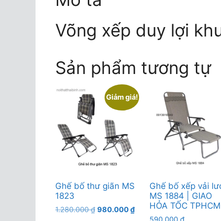
Võng xếp duy lợi khu
Sản phẩm tương tự
Giảm giá!
Ghế bố thư giãn MS
Ghế bố xếp vải lư
1823
MS 1884 | GIAO
HỎA TỐC TPHCM
Giá
Giá
1.280.000
₫
980.000
₫
gốc
hiện
590.000
₫