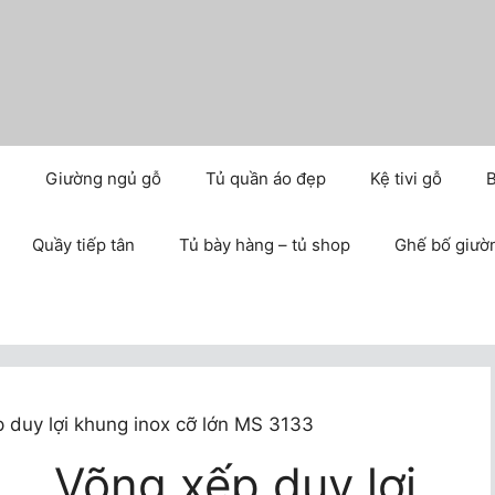
m
Giường ngủ gỗ
Tủ quần áo đẹp
Kệ tivi gỗ
B
Quầy tiếp tân
Tủ bày hàng – tủ shop
Ghế bố giườ
 duy lợi khung inox cỡ lớn MS 3133
Võng xếp duy lợi