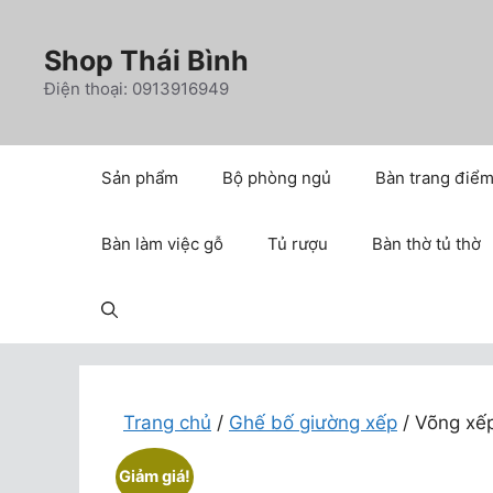
Chuyển
đến
Shop Thái Bình
nội
Điện thoại: 0913916949
dung
Sản phẩm
Bộ phòng ngủ
Bàn trang điể
Bàn làm việc gỗ
Tủ rượu
Bàn thờ tủ thờ
Trang chủ
/
Ghế bố giường xếp
/ Võng xếp
Giảm giá!