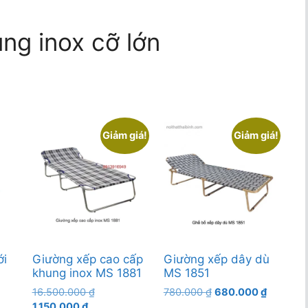
ng inox cỡ lớn
Giảm giá!
Giảm giá!
ới
Giường xếp cao cấp
Giường xếp dây dù
khung inox MS 1881
MS 1851
Giá
Giá
Giá
16.500.000
₫
780.000
₫
680.000
₫
Giá
gốc
gốc
hiện
1.150.000
₫