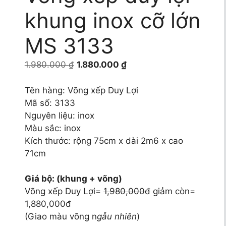
khung inox cỡ lớn
MS 3133
Giá
Giá
1.980.000
₫
1.880.000
₫
gốc
hiện
là:
tại
Tên hàng: Võng xếp Duy Lợi
1.980.000 ₫.
là:
Mã số: 3133
1.880.000 ₫.
Nguyên liệu: inox
Màu sắc: inox
Kích thước: rộng 75cm x dài 2m6 x cao
71cm
Giá bộ: (khung + võng)
Võng xếp Duy Lợi=
1,980,000đ
giảm còn=
1,880,000đ
(Giao màu võng n
gẫu nhiên
)