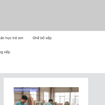
ản học trẻ em
Ghế bố xếp
ng xếp