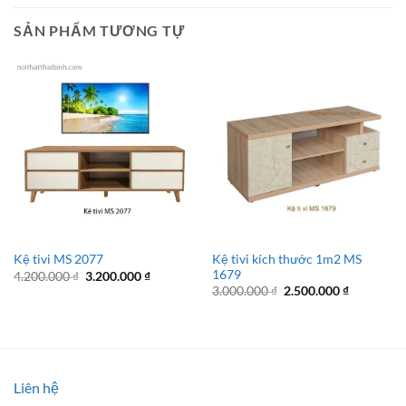
SẢN PHẨM TƯƠNG TỰ
Kệ tivi kích thước 1m2 MS
Kệ tivi MS 2077
1679
Giá
Giá
4.200.000
₫
3.200.000
₫
gốc
hiện
Giá
Giá
3.000.000
₫
2.500.000
₫
là:
tại
gốc
hiện
4.200.000 ₫.
là:
là:
tại
3.200.000 ₫.
3.000.000 ₫.
là:
2.500.000 
Liên hệ