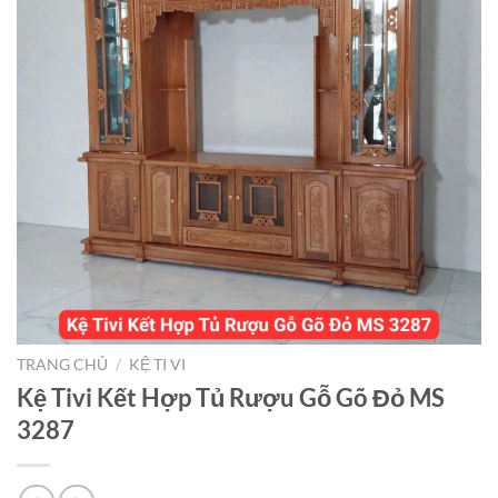
TRANG CHỦ
/
KỆ TI VI
Kệ Tivi Kết Hợp Tủ Rượu Gỗ Gõ Đỏ MS
3287