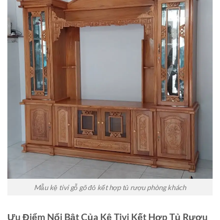
Mẫu kệ tivi gỗ gõ đỏ kết hợp tủ rượu phòng khách
Ưu Điểm Nổi Bật Của Kệ Tivi Kết Hợp Tủ Rượu