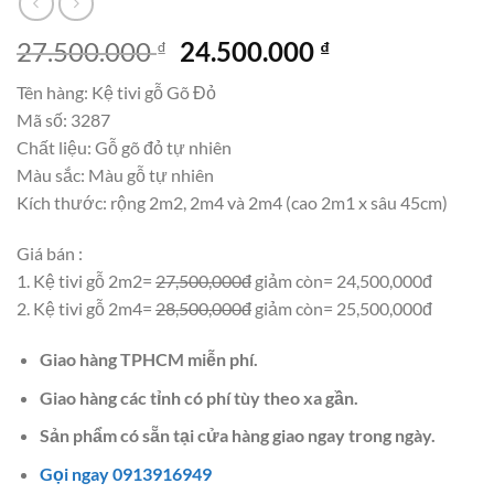
Giá
Giá
27.500.000
24.500.000
₫
₫
gốc
hiện
Tên hàng: Kệ tivi gỗ Gõ Đỏ
là:
tại
Mã số: 3287
27.500.000 ₫.
là:
Chất liệu: Gỗ gõ đỏ tự nhiên
24.500.000 ₫.
Màu sắc: Màu gỗ tự nhiên
Kích thước: rộng 2m2, 2m4 và 2m4 (cao 2m1 x sâu 45cm)
Giá bán :
1. Kệ tivi gỗ 2m2=
27,500,000đ
giảm còn= 24,500,000đ
2. Kệ tivi gỗ 2m4=
28,500,000đ
giảm còn= 25,500,000đ
Giao hàng TPHCM miễn phí.
Giao hàng các tỉnh có phí tùy theo xa gần.
Sản phẩm có sẵn tại cửa hàng giao ngay trong ngày.
Gọi ngay 0913916949