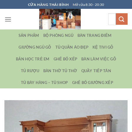
Bỏ
CỬA HÀNG THÁI BÌNH
Mở cửa 8:30 - 20:30
qua
Tìm
nội
kiếm:
dung
SẢN PHẨM
BỘ PHÒNG NGỦ
BÀN TRANG ĐIỂM
GIƯỜNG NGỦ GỖ
TỦ QUẦN ÁO ĐẸP
KỆ TIVI GỖ
BẢN HỌC TRẺ EM
GHẾ BỐ XẾP
BÀN LÀM VIỆC GỖ
TỦ RƯỢU
BÀN THỜ TỦ THỜ
QUẦY TIẾP TÂN
TỦ BÀY HÀNG – TỦ SHOP
GHẾ BỐ GIƯỜNG XẾP