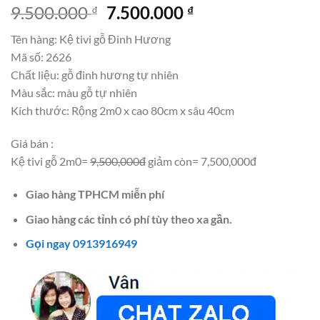
Giá
Giá
9.500.000
7.500.000
₫
₫
gốc
hiện
Tên hàng: Kệ tivi gỗ Đinh Hương
là:
tại
Mã số: 2626
9.500.000 ₫.
là:
Chất liệu: gỗ đinh hương tự nhiên
7.500.000 ₫.
Màu sắc: màu gỗ tự nhiên
Kích thước: Rộng 2m0 x cao 80cm x sâu 40cm
Giá bán :
Kệ tivi gỗ 2m0=
9,500,000đ
giảm còn= 7,500,000đ
Giao hàng TPHCM miễn phí
Giao hàng các tỉnh có phí tùy theo xa gần.
Gọi ngay 0913916949