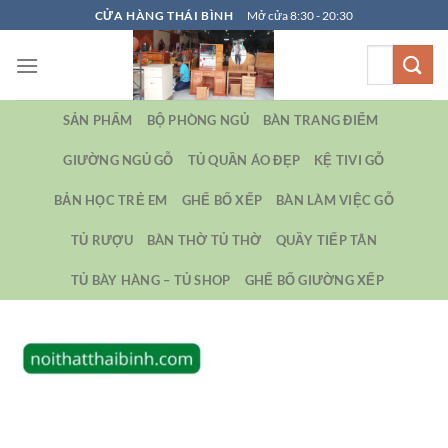
Bỏ
CỬA HÀNG THÁI BÌNH
Mở cửa 8:30 - 20:30
qua
Tìm
nội
kiếm:
dung
SẢN PHẨM
BỘ PHÒNG NGỦ
BÀN TRANG ĐIỂM
GIƯỜNG NGỦ GỖ
TỦ QUẦN ÁO ĐẸP
KỆ TIVI GỖ
BẢN HỌC TRẺ EM
GHẾ BỐ XẾP
BÀN LÀM VIỆC GỖ
TỦ RƯỢU
BÀN THỜ TỦ THỜ
QUẦY TIẾP TÂN
TỦ BÀY HÀNG – TỦ SHOP
GHẾ BỐ GIƯỜNG XẾP