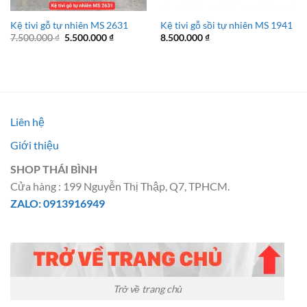
Kệ tivi gỗ tự nhiên MS 2631
Kệ tivi gỗ sồi tự nhiên MS 1941
Giá
Giá
7.500.000
₫
5.500.000
₫
8.500.000
₫
gốc
hiện
là:
tại
7.500.000 ₫.
là:
5.500.000 ₫.
Liên hệ
Giới thiệu
SHOP THÁI BÌNH
Cửa hàng : 199 Nguyễn Thị Thập, Q7, TPHCM.
ZALO: 0913916949
Trở về trang chủ