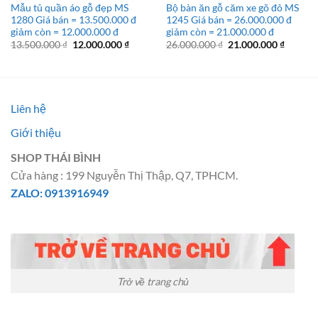
Mẫu tủ quần áo gỗ đẹp MS
Bộ bàn ăn gỗ căm xe gõ đỏ MS
1280 Giá bán = 13.500.000 đ
1245 Giá bán = 26.000.000 đ
giảm còn = 12.000.000 đ
giảm còn = 21.000.000 đ
Giá
Giá
Giá
Giá
13.500.000
₫
12.000.000
₫
26.000.000
₫
21.000.000
₫
gốc
hiện
gốc
hiện
là:
tại
là:
tại
13.500.000 ₫.
là:
26.000.000 ₫.
là:
12.000.000 ₫.
21.000.
Liên hệ
Giới thiệu
SHOP THÁI BÌNH
Cửa hàng : 199 Nguyễn Thị Thập, Q7, TPHCM.
ZALO: 0913916949
Trở về trang chủ