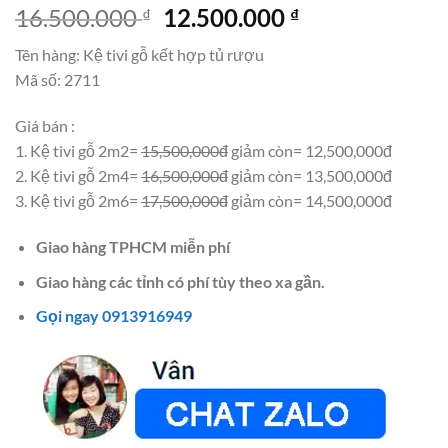
Giá
Giá
16.500.000
12.500.000
₫
₫
gốc
hiện
Tên hàng: Kệ tivi gỗ kết hợp tủ rượu
là:
tại
Mã số: 2711
16.500.000 ₫.
là:
12.500.000 ₫.
Giá bán :
1. Kệ tivi gỗ 2m2=
15,500,000đ
giảm còn= 12,500,000đ
2. Kệ tivi gỗ 2m4=
16,500,000đ
giảm còn= 13,500,000đ
3. Kệ tivi gỗ 2m6=
17,500,000đ
giảm còn= 14,500,000đ
Giao hàng TPHCM miễn phí
Giao hàng các tỉnh có phí tùy theo xa gần.
Gọi ngay 0913916949