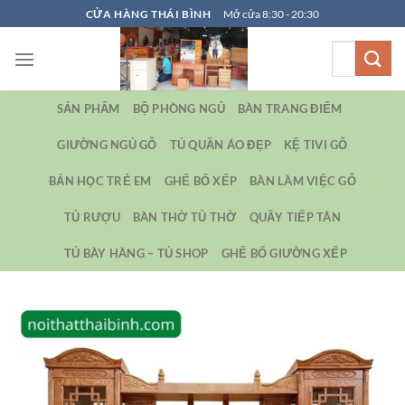
Bỏ
CỬA HÀNG THÁI BÌNH
Mở cửa 8:30 - 20:30
qua
Tìm
nội
kiếm:
dung
SẢN PHẨM
BỘ PHÒNG NGỦ
BÀN TRANG ĐIỂM
GIƯỜNG NGỦ GỖ
TỦ QUẦN ÁO ĐẸP
KỆ TIVI GỖ
BẢN HỌC TRẺ EM
GHẾ BỐ XẾP
BÀN LÀM VIỆC GỖ
TỦ RƯỢU
BÀN THỜ TỦ THỜ
QUẦY TIẾP TÂN
TỦ BÀY HÀNG – TỦ SHOP
GHẾ BỐ GIƯỜNG XẾP