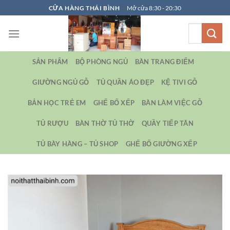
Bỏ
CỬA HÀNG THÁI BÌNH
Mở cửa 8:30 - 20:30
qua
Tìm
nội
kiếm:
dung
SẢN PHẨM
BỘ PHÒNG NGỦ
BÀN TRANG ĐIỂM
GIƯỜNG NGỦ GỖ
TỦ QUẦN ÁO ĐẸP
KỆ TIVI GỖ
BẢN HỌC TRẺ EM
GHẾ BỐ XẾP
BÀN LÀM VIỆC GỖ
TỦ RƯỢU
BÀN THỜ TỦ THỜ
QUẦY TIẾP TÂN
TỦ BÀY HÀNG – TỦ SHOP
GHẾ BỐ GIƯỜNG XẾP