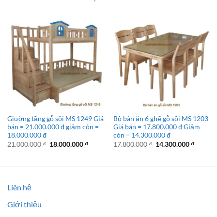
Giường tầng gỗ sồi MS 1249 Giá
Bộ bàn ăn 6 ghế gỗ sồi MS 1203
bán = 21.000.000 đ giảm còn =
Giá bán = 17.800.000 đ Giảm
18.000.000 đ
còn = 14.300.000 đ
Giá
Giá
Giá
Giá
21.000.000
₫
18.000.000
₫
17.800.000
₫
14.300.000
₫
gốc
hiện
gốc
hiện
là:
tại
là:
tại
21.000.000 ₫.
là:
17.800.000 ₫.
là:
18.000.000 ₫.
14.300.
Liên hệ
Giới thiệu