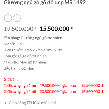
Giường ngủ gỗ gõ đỏ đẹp MS 1192
Giá
Giá
19.500.000
15.500.000
₫
₫
gốc
hiện
Tên hàng: Giường ngủ gỗ tự nhiên
là:
tại
Mã số: 1192
19.500.000 ₫.
là:
Kích thước: 1m6 x 2m và 1m8 x 2m
15.500.000 ₫.
Loại gỗ: gỗ gõ đỏ tự nhiên.
Màu sắc: Màu gỗ tự nhiên
Bảo hành: 01 năm
Giá bán :
1. Giường ngủ 1m6 =
19.500.000 đ
giảm còn = 15.500.000 đ
2. Giường ngủ 1m8 =
20.500.000 đ
giảm còn = 16.500.000 đ
Giao hàng TPHCM miễn phí