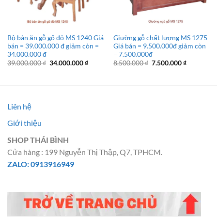
Bộ bàn ăn gỗ gõ đỏ MS 1240 Giá
Giường gỗ chất lượng MS 1275
bán = 39.000.000 đ giảm còn =
Giá bán = 9.500.000đ giảm còn
34.000.000 đ
= 7.500.000đ
Giá
Giá
Giá
Giá
39.000.000
₫
34.000.000
₫
8.500.000
₫
7.500.000
₫
gốc
hiện
gốc
hiện
là:
tại
là:
tại
39.000.000 ₫.
là:
8.500.000 ₫.
là:
34.000.000 ₫.
7.500.000 
Liên hệ
Giới thiệu
SHOP THÁI BÌNH
Cửa hàng : 199 Nguyễn Thị Thập, Q7, TPHCM.
ZALO: 0913916949