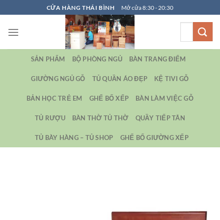
Bỏ
CỬA HÀNG THÁI BÌNH
Mở cửa 8:30 - 20:30
qua
Tìm
nội
kiếm:
dung
SẢN PHẨM
BỘ PHÒNG NGỦ
BÀN TRANG ĐIỂM
GIƯỜNG NGỦ GỖ
TỦ QUẦN ÁO ĐẸP
KỆ TIVI GỖ
BẢN HỌC TRẺ EM
GHẾ BỐ XẾP
BÀN LÀM VIỆC GỖ
TỦ RƯỢU
BÀN THỜ TỦ THỜ
QUẦY TIẾP TÂN
TỦ BÀY HÀNG – TỦ SHOP
GHẾ BỐ GIƯỜNG XẾP