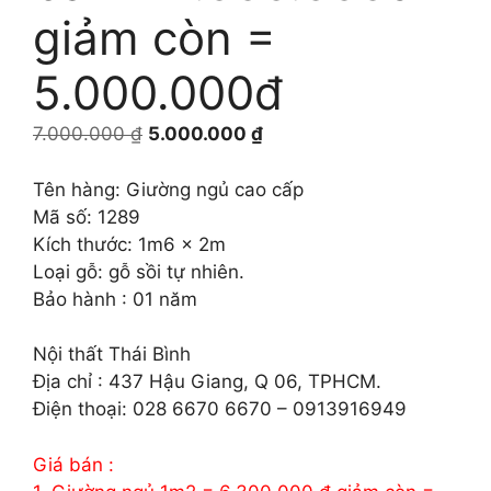
giảm còn =
5.000.000đ
Giá
Giá
7.000.000
₫
5.000.000
₫
gốc
hiện
là:
tại
Tên hàng: Giường ngủ cao cấp
7.000.000 ₫.
là:
Mã số: 1289
5.000.000 ₫.
Kích thước: 1m6 x 2m
Loại gỗ: gỗ sồi tự nhiên.
Bảo hành : 01 năm
Nội thất Thái Bình
Địa chỉ : 437 Hậu Giang, Q 06, TPHCM.
Điện thoại: 028 6670 6670 – 0913916949
Giá bán :