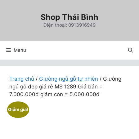
Chuyển
đến
Shop Thái Bình
nội
Điện thoại: 0913916949
dung
Menu
Trang chủ
/
Giường ngủ gỗ tự nhiên
/ Giường
ngủ gỗ đẹp giá rẻ MS 1289 Giá bán =
7.000.000đ giảm còn = 5.000.000đ
Giảm giá!