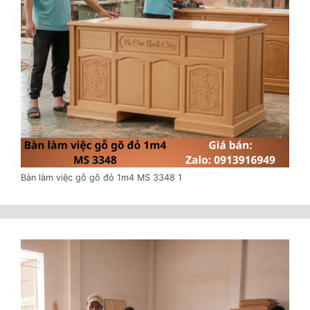
Bàn làm việc gỗ gõ đỏ 1m4 MS 3348 1