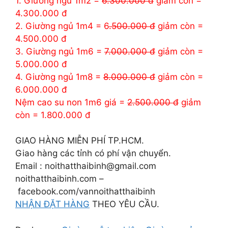
1. Giường ngủ 1m2 =
6.300.000 đ
giảm còn =
4.300.000 đ
2. Giường ngủ 1m4 = 6
.500.000 đ
giảm còn =
4.500.000 đ
3. Giường ngủ 1m6 =
7.000.000 đ
giảm còn =
5.000.000 đ
4. Giường ngủ 1m8 =
8.000.000 đ
giảm còn =
6.000.000 đ
Nệm cao su non 1m6 giá =
2.500.000 đ
giảm
còn = 1.800.000 đ
GIAO HÀNG MIỄN PHÍ TP.HCM.
Giao hàng các tỉnh có phí vận chuyển.
Email : noithatthaibinh@gmail.com
noithatthaibinh.com –
facebook.com/vannoithatthaibinh
NHẬN ĐẶT HÀNG
THEO YÊU CẦU.