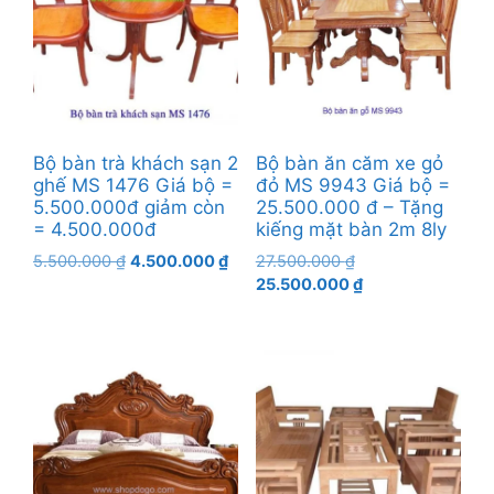
Bộ bàn trà khách sạn 2
Bộ bàn ăn căm xe gỏ
ghế MS 1476 Giá bộ =
đỏ MS 9943 Giá bộ =
5.500.000đ giảm còn
25.500.000 đ – Tặng
= 4.500.000đ
kiếng mặt bàn 2m 8ly
Giá
Giá
Giá
5.500.000
₫
4.500.000
₫
27.500.000
₫
gốc
hiện
gốc
Giá
25.500.000
₫
là:
tại
là:
hiện
5.500.000 ₫.
là:
27.500.000 ₫.
tại
4.500.000 ₫.
là:
25.500.000 ₫.