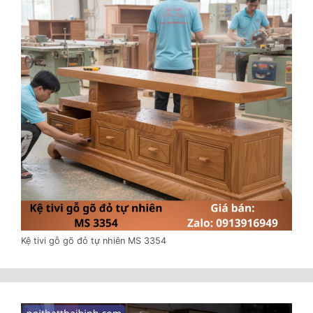
Kệ tivi gỗ gõ đỏ tự nhiên MS 3354