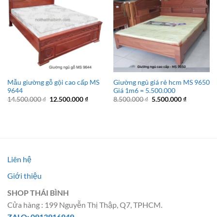
Mẫu giường gỗ gội cao cấp MS
Giường ngủ giá rẻ hcm MS 9650
9644
Giá 1m6 = 5.500.000
Giá
Giá
Giá
Giá
14.500.000
₫
12.500.000
₫
8.500.000
₫
5.500.000
₫
gốc
hiện
gốc
hiện
là:
tại
là:
tại
14.500.000 ₫.
là:
8.500.000 ₫.
là:
12.500.000 ₫.
5.500.000 
Liên hệ
Giới thiệu
SHOP THÁI BÌNH
Cửa hàng : 199 Nguyễn Thị Thập, Q7, TPHCM.
ZALO: 0913916949