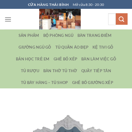
Bỏ
CỬA HÀNG THÁI BÌNH
Mở cửa 8:30 - 20:30
qua
Tìm
nội
kiếm:
dung
SẢN PHẨM
BỘ PHÒNG NGỦ
BÀN TRANG ĐIỂM
GIƯỜNG NGỦ GỖ
TỦ QUẦN ÁO ĐẸP
KỆ TIVI GỖ
BẢN HỌC TRẺ EM
GHẾ BỐ XẾP
BÀN LÀM VIỆC GỖ
TỦ RƯỢU
BÀN THỜ TỦ THỜ
QUẦY TIẾP TÂN
TỦ BÀY HÀNG – TỦ SHOP
GHẾ BỐ GIƯỜNG XẾP