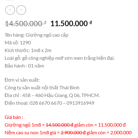
Giá
Giá
14.500.000
11.500.000
₫
₫
gốc
hiện
Tên hàng: Giường ngủ cao cấp
là:
tại
Mã số: 1290
14.500.000 ₫.
là:
Kích thước: 1m8 x 2m
11.500.000 ₫.
Loại gỗ: gỗ công nghiệp mdf sơn men trắng hiện đại.
Bảo hành : 01 năm
Đơn vị sản xuất:
Công ty sản xuất nội thất Thái Bình
Địa chỉ : 458 – 460 Hậu Giang, Q 06, TPHCM.
Điện thoại: 028 6670 6670 – 0913916949
Giá bán :
Giường ngủ 1m8 =
14.500.000 đ
giảm còn = 11.500.000 đ
Nệm cao su non 1m8 giá =
2.900.000 đ
giảm còn = 2.000.000