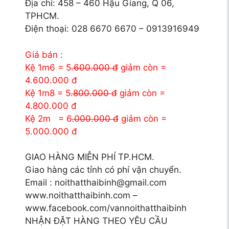
Địa chỉ: 458 – 460 Hậu Giang, Q 06,
TPHCM.
Điện thoại: 028 6670 6670 – 0913916949
Giá bán :
Kệ 1m6 = 5
.600.000 đ
giảm còn =
4.600.000 đ
Kệ 1m8 = 5
.800.000 đ
giảm còn =
4.800.000 đ
Kệ 2m = 6
.000.000 đ
giảm còn =
5.000.000 đ
GIAO HÀNG MIỄN PHÍ TP.HCM.
Giao hàng các tỉnh có phí vận chuyển.
Email : noithatthaibinh@gmail.com
www.noithatthaibinh.com –
www.facebook.com/vannoithatthaibinh
NHẬN ĐẶT HÀNG THEO YÊU CẦU