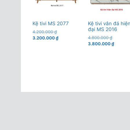
Kệ tivi MS 2077
Kệ tivi vân đá hiệ
đại MS 2016
Giá
4.200.000
₫
Giá
gốc
Giá
4.800.000
₫
3.200.000
₫
gốc
Giá
là:
hiện
3.800.000
₫
là:
hiện
4.200.000 ₫.
tại
4.800.00
tại
là:
là:
3.200.000 ₫.
3.800.0