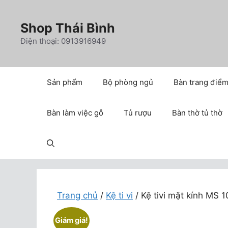
Chuyển
đến
Shop Thái Bình
nội
Điện thoại: 0913916949
dung
Sản phẩm
Bộ phòng ngủ
Bàn trang điể
Bàn làm việc gỗ
Tủ rượu
Bàn thờ tủ thờ
Trang chủ
/
Kệ ti vi
/ Kệ tivi mặt kính MS 
Giảm giá!