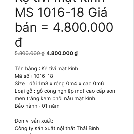
MS 1016-18 Giá
bán = 4.800.000
đ
Giá
Giá
5.800.000
₫
4.800.000
₫
gốc
hiện
là:
tại
Tên hàng : Kệ tivi mặt kính
5.800.000 ₫.
là:
Mã số : 1016-18
4.800.000 ₫.
Size : dài 1m8 x rộng 0m4 x cao 0m6
Loại gỗ : gỗ công nghiệp mdf cao cấp sơn
men trắng kem phối nâu mặt kính.
Bảo hành : 01 năm
Đơn vị sản xuất:
Công ty sản xuất nội thất Thái Bình