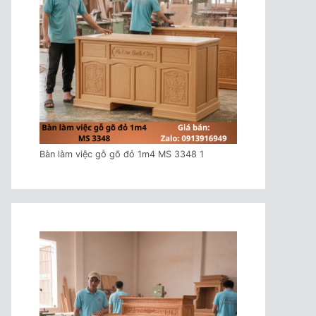
Bàn làm việc gỗ gõ đỏ 1m4 MS 3348 1