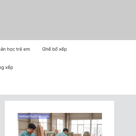
ản học trẻ em
Ghế bố xếp
ng xếp