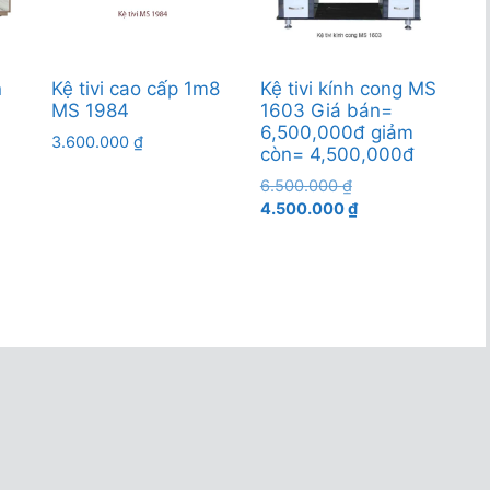
n
Kệ tivi cao cấp 1m8
Kệ tivi kính cong MS
MS 1984
1603 Giá bán=
6,500,000đ giảm
3.600.000
₫
còn= 4,500,000đ
Giá
6.500.000
₫
gốc
Giá
4.500.000
₫
0 ₫.
là:
hiện
6.500.000 ₫.
tại
00 ₫.
là:
4.500.000 ₫.