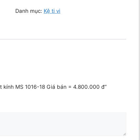
Danh mục:
Kệ ti vi
mặt kính MS 1016-18 Giá bán = 4.800.000 đ”