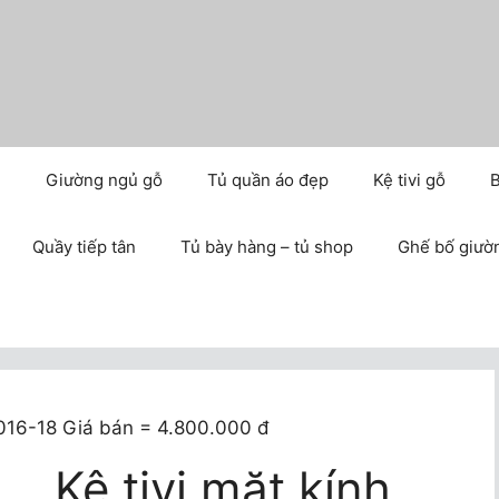
m
Giường ngủ gỗ
Tủ quần áo đẹp
Kệ tivi gỗ
B
Quầy tiếp tân
Tủ bày hàng – tủ shop
Ghế bố giườ
1016-18 Giá bán = 4.800.000 đ
Kệ tivi mặt kính