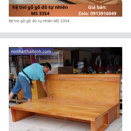
Kệ tivi gỗ gõ đỏ tự nhiên MS 3354