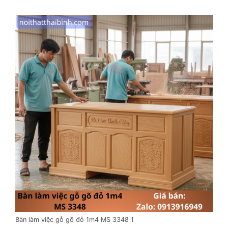
Bàn làm việc gỗ gõ đỏ 1m4 MS 3348 1