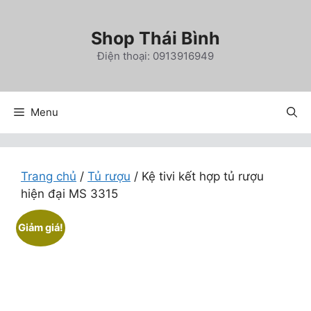
Chuyển
đến
Shop Thái Bình
nội
Điện thoại: 0913916949
dung
Menu
Trang chủ
/
Tủ rượu
/ Kệ tivi kết hợp tủ rượu
hiện đại MS 3315
Giảm giá!