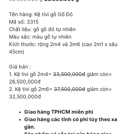
gốc
hiện
là:
tại
Tên hàng: Kệ tivi gỗ Gõ Đỏ
33.500.000 ₫.
là:
Mã số: 3315
28.500.000 ₫.
Chất liệu: gỗ gõ đỏ tự nhiên
Màu sắc: màu gỗ tự nhiên
Kích thước: rộng 2m4 và 2m6 (cao 2m1 x sâu
45cm)
Giá bán :
1. Kệ tivi gỗ 2m4=
33,500,000đ
giảm còn=
28,500,000đ
2. Kệ tivi gỗ 2m6=
37,500,000đ
giảm còn=
32,500,000đ
Giao hàng TPHCM miễn phí
Giao hàng các tỉnh có phí tùy theo xa
gần.