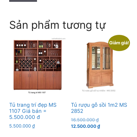
Sản phẩm tương tự
Giảm giá!
Tủ trang trí đẹp MS
Tủ rượu gỗ sồi 1m2 MS
1107 Giá bán =
2852
5.500.000 đ
Giá
16.500.000
₫
5.500.000
₫
gốc
Giá
12.500.000
₫
là:
hiện