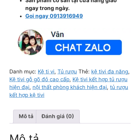
Sản phẩm có sẵn tại cửa hàng giao
ngay trong ngày.
Gọi ngay 0913916949
Danh mục:
Kệ ti vi
,
Tủ rượu
Thẻ:
kệ tivi đa năng
,
Kệ tivi gỗ gõ đỏ cao cấp
,
Kệ tivi kết hợp tủ rượu
hiện đại
,
nội thất phòng khách hiện đại
,
tủ rượu
kết hợp kệ tivi
Mô tả
Đánh giá (0)
Mô tả