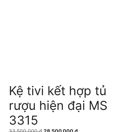
Kệ tivi kết hợp tủ
rượu hiện đại MS
3315
Giá
Giá
33.500.000
₫
28.500.000
₫