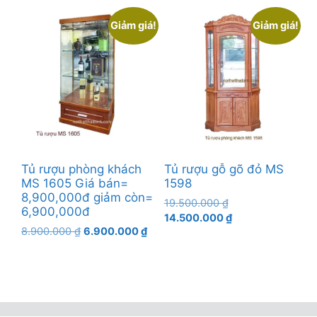
16.500.000 ₫.
tại
là:
Giảm giá!
Giảm giá!
12.500.000 ₫.
Tủ rượu phòng khách
Tủ rượu gỗ gõ đỏ MS
MS 1605 Giá bán=
1598
8,900,000đ giảm còn=
Giá
19.500.000
₫
6,900,000đ
gốc
Giá
14.500.000
₫
Giá
Giá
8.900.000
₫
6.900.000
₫
là:
hiện
gốc
hiện
19.500.000 ₫.
tại
là:
tại
là:
8.900.000 ₫.
là:
14.500.000 ₫.
6.900.000 ₫.