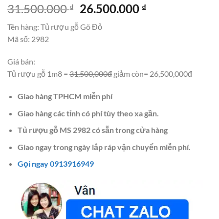
Giá
Giá
31.500.000
26.500.000
₫
₫
gốc
hiện
Tên hàng: Tủ rượu gỗ Gõ Đỏ
là:
tại
Mã số: 2982
31.500.000 ₫.
là:
26.500.000 ₫.
Giá bán:
Tủ rượu gỗ 1m8 =
31,500,000đ
giảm còn= 26,500,000đ
Giao hàng TPHCM miễn phí
Giao hàng các tỉnh có phí tùy theo xa gần.
Tủ rượu gỗ MS 2982 có sẵn trong cửa hàng
Giao ngay trong ngày lắp ráp vận chuyển miễn phí.
Gọi ngay 0913916949