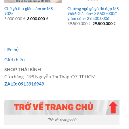
Ghế gỗ thư giãn căm xe MS
Giường ngủ gỗ gõ đỏ đẹp MS
9025
9656 Giá bán= 39,500,000đ
giảm còn= 29,500,000đ
Giá
Giá
5.000.000
₫
3.000.000
₫
gốc
hiện
Giá
Giá
39.500.000
₫
29.500.000
₫
là:
tại
gốc
hiện
5.000.000 ₫.
là:
là:
tại
3.000.000 ₫.
39.500.000 ₫.
là:
29.500.
Liên hệ
Giới thiệu
SHOP THÁI BÌNH
Cửa hàng : 199 Nguyễn Thị Thập, Q7, TPHCM.
ZALO: 0913916949
Trở về trang chủ