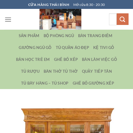
Bỏ
CỬA HÀNG THÁI BÌNH
Mở cửa 8:30 - 20:30
qua
Tìm
nội
kiếm:
dung
SẢN PHẨM
BỘ PHÒNG NGỦ
BÀN TRANG ĐIỂM
GIƯỜNG NGỦ GỖ
TỦ QUẦN ÁO ĐẸP
KỆ TIVI GỖ
BẢN HỌC TRẺ EM
GHẾ BỐ XẾP
BÀN LÀM VIỆC GỖ
TỦ RƯỢU
BÀN THỜ TỦ THỜ
QUẦY TIẾP TÂN
TỦ BÀY HÀNG – TỦ SHOP
GHẾ BỐ GIƯỜNG XẾP