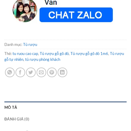
Danh mục:
Tủ rượu
Thẻ:
tu ruou cao cap
,
Tủ rượu gỗ gõ đỏ
,
Tủ rượu gỗ gõ đỏ 1m6
,
Tủ rượu
gỗ tự nhiên
,
tủ rượu phòng khách
MÔ TẢ
ĐÁNH GIÁ (0)