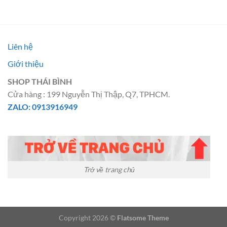
là:
tại
là:
tại
21.500.000 ₫.
là:
19.500.000 ₫.
là:
17.500.000 ₫.
16.500.
Liên hệ
Giới thiệu
SHOP THÁI BÌNH
Cửa hàng : 199 Nguyễn Thị Thập, Q7, TPHCM.
ZALO: 0913916949
Trở về trang chủ
Copyright 2026 ©
Flatsome Theme