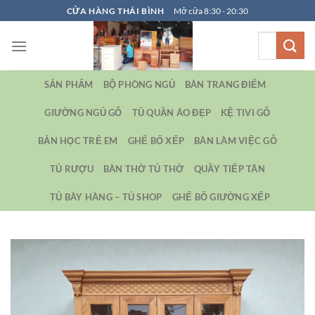
Bỏ
CỬA HÀNG THÁI BÌNH
Mở cửa 8:30 - 20:30
qua
Tìm
nội
kiếm:
dung
SẢN PHẨM
BỘ PHÒNG NGỦ
BÀN TRANG ĐIỂM
GIƯỜNG NGỦ GỖ
TỦ QUẦN ÁO ĐẸP
KỆ TIVI GỖ
BẢN HỌC TRẺ EM
GHẾ BỐ XẾP
BÀN LÀM VIỆC GỖ
TỦ RƯỢU
BÀN THỜ TỦ THỜ
QUẦY TIẾP TÂN
TỦ BÀY HÀNG – TỦ SHOP
GHẾ BỐ GIƯỜNG XẾP