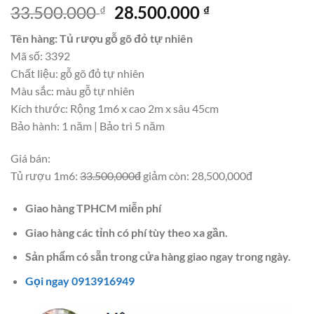
Giá
Giá
33.500.000
28.500.000
₫
₫
gốc
hiện
Tên hàng: Tủ rượu gỗ gõ đỏ tự nhiên
là:
tại
Mã số: 3392
33.500.000 ₫.
là:
Chất liệu: gỗ gõ đỏ tự nhiên
28.500.000 ₫.
Màu sắc: màu gỗ tự nhiên
Kích thước: Rộng 1m6 x cao 2m x sâu 45cm
Bảo hành: 1 năm | Bảo trì 5 năm
Giá bán:
Tủ rượu 1m6:
33.500,000đ
giảm còn: 28,500,000đ
Giao hàng TPHCM miễn phí
Giao hàng các tỉnh có phí tùy theo xa gần.
Sản phẩm có sẵn trong cửa hàng giao ngay trong ngày.
Gọi ngay 0913916949