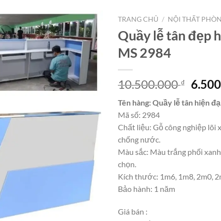
TRANG CHỦ
/
NỘI THẤT PHÒ
Quầy lễ tân đẹp h
MS 2984
Giá
10.500.000
6.50
₫
gốc
Tên hàng: Quầy lễ tân hiện đạ
là:
Mã số: 2984
10.50
Chất liệu: Gỗ công nghiệp lõi 
chống nước.
Màu sắc: Màu trắng phối xanh
chọn.
Kích thước: 1m6, 1m8, 2m0, 
Bảo hành: 1 năm
Giá bán :