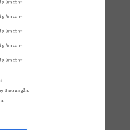
đ
giảm còn=
đ
giảm còn=
đ
giảm còn=
đ
giảm còn=
đ
giảm còn=
í
ùy theo xa gần.
u.