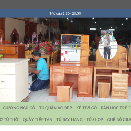
Mở cửa 8:30 - 20:30
GIƯỜNG NGỦ GỖ
TỦ QUẦN ÁO ĐẸP
KỆ TIVI GỖ
BẢN HỌC TRẺ 
Ờ TỦ THỜ
QUẦY TIẾP TÂN
TỦ BÀY HÀNG – TỦ SHOP
GHẾ BỐ GI