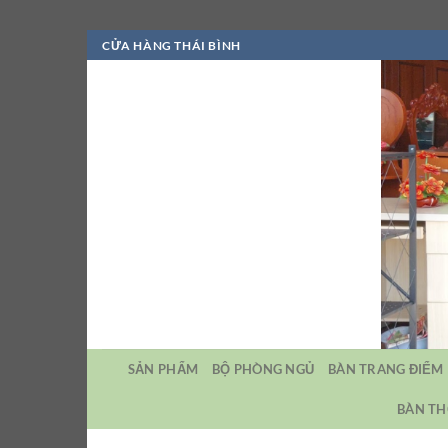
Bỏ
CỬA HÀNG THÁI BÌNH
qua
nội
dung
SẢN PHẨM
BỘ PHÒNG NGỦ
BÀN TRANG ĐIỂM
BÀN TH