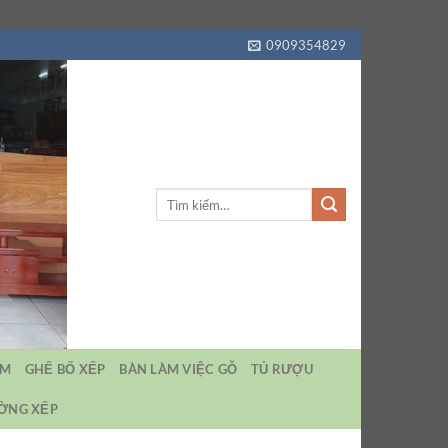
0909354829
Tìm
kiếm:
EM
GHẾ BỐ XẾP
BÀN LÀM VIỆC GỖ
TỦ RƯỢU
ƯỜNG XẾP