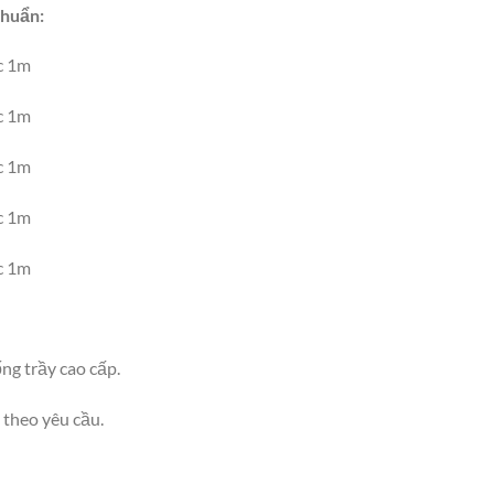
chuẩn:
c 1m
c 1m
c 1m
c 1m
c 1m
g trầy cao cấp.
theo yêu cầu.