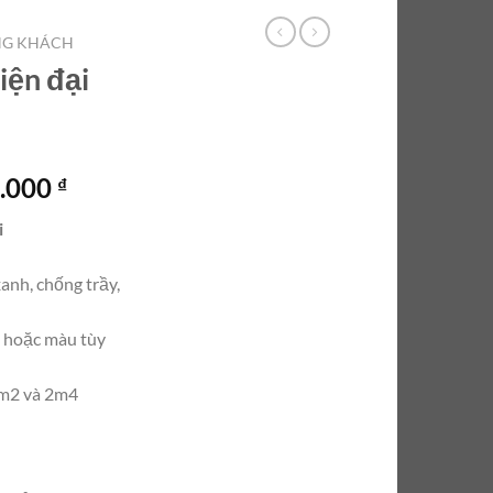
NG KHÁCH
iện đại
Giá
0.000
₫
hiện
i
tại
0.000 ₫.
là:
xanh, chống trầy,
6.500.000 ₫.
 hoặc màu tùy
2m2 và 2m4