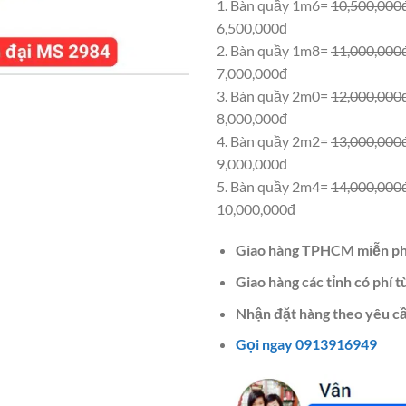
1. Bàn quầy 1m6=
10,500,000
6,500,000đ
2. Bàn quầy 1m8=
11,000,000
7,000,000đ
3. Bàn quầy 2m0=
12,000,000
8,000,000đ
4. Bàn quầy 2m2=
13,000,000
9,000,000đ
5. Bàn quầy 2m4=
14,000,000
10,000,000đ
Giao hàng TPHCM miễn ph
Giao hàng các tỉnh có phí t
Nhận đặt hàng theo yêu cầ
Gọi ngay 0913916949