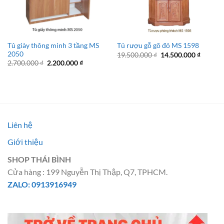
Tủ giày thông minh 3 tầng MS
Tủ rượu gỗ gõ đỏ MS 1598
2050
Giá
Giá
19.500.000
₫
14.500.000
₫
gốc
hiện
Giá
Giá
2.700.000
₫
2.200.000
₫
là:
tại
gốc
hiện
19.500.000 ₫.
là:
là:
tại
14.500.
2.700.000 ₫.
là:
2.200.000 ₫.
Liên hệ
Giới thiệu
SHOP THÁI BÌNH
Cửa hàng : 199 Nguyễn Thị Thập, Q7, TPHCM.
ZALO: 0913916949