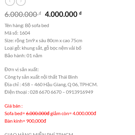
Giá
Giá
6.000.000
4.000.000
₫
₫
gốc
hiện
Tên hàng: Bộ sofa bed
là:
tại
Mã số: 1604
6.000.000 ₫.
là:
Size: rộng 1m9 x sâu 80cm x cao 75cm
4.000.000 ₫.
Loại gỗ: khung sắt, gỗ bọc nệm vải bố
Bảo hành: 01 năm
Đơn vị sản xuất:
Công ty sản xuất nội thất Thái Bình
Địa chỉ : 458 – 460 Hậu Giang, Q 06, TPHCM.
Điện thoại : 028 6670 6670 – 0913916949
Giá bán :
Sofa bed=
6.000.000đ
giảm còn= 4.000.000đ
Bàn kính= 900,000đ
GIAO HÀNG MIỄN PHÍ TP.HCM.