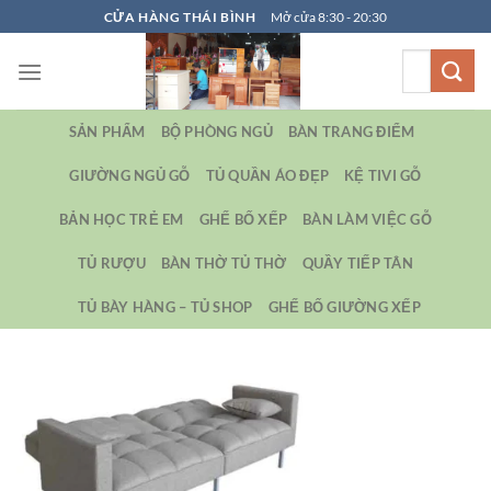
Bỏ
CỬA HÀNG THÁI BÌNH
Mở cửa 8:30 - 20:30
qua
Tìm
nội
kiếm:
dung
SẢN PHẨM
BỘ PHÒNG NGỦ
BÀN TRANG ĐIỂM
GIƯỜNG NGỦ GỖ
TỦ QUẦN ÁO ĐẸP
KỆ TIVI GỖ
BẢN HỌC TRẺ EM
GHẾ BỐ XẾP
BÀN LÀM VIỆC GỖ
TỦ RƯỢU
BÀN THỜ TỦ THỜ
QUẦY TIẾP TÂN
TỦ BÀY HÀNG – TỦ SHOP
GHẾ BỐ GIƯỜNG XẾP