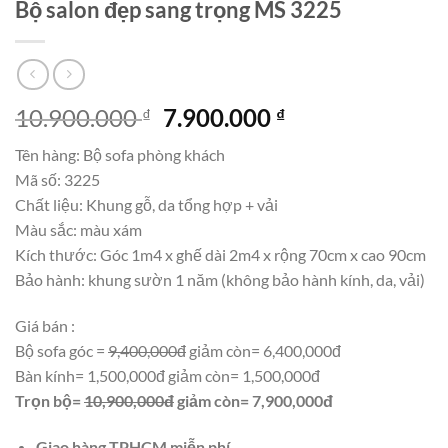
Bộ salon đẹp sang trọng MS 3225
Giá
Giá
10.900.000
7.900.000
₫
₫
gốc
hiện
Tên hàng: Bộ sofa phòng khách
là:
tại
Mã số: 3225
10.900.000 ₫.
là:
Chất liệu: Khung gỗ, da tổng hợp + vải
7.900.000 ₫.
Màu sắc: màu xám
Kích thước: Góc 1m4 x ghế dài 2m4 x rộng 70cm x cao 90cm
Bảo hành: khung sườn 1 năm (không bảo hành kính, da, vải)
Giá bán :
Bộ sofa góc =
9,400,000đ
giảm còn= 6,400,000đ
Bàn kính= 1,500,000đ giảm còn= 1,500,000đ
Trọn bộ=
10,900,000đ
giảm còn= 7,900,000đ
Giao hàng TPHCM miễn phí