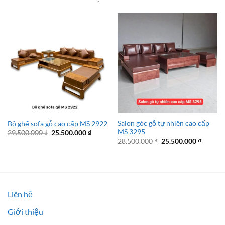
Salon góc gỗ tự nhiên cao cấp
Bộ ghế sofa gỗ cao cấp MS 2922
MS 3295
Giá
Giá
29.500.000
₫
25.500.000
₫
gốc
hiện
Giá
Giá
28.500.000
₫
25.500.000
₫
là:
tại
gốc
hiện
29.500.000 ₫.
là:
là:
tại
25.500.000 ₫.
28.500.000 ₫.
là:
25.500.
Liên hệ
Giới thiệu