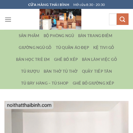
Bỏ
CỬA HÀNG THÁI BÌNH
Mở cửa 8:30 - 20:30
qua
Tìm
nội
kiếm:
dung
SẢN PHẨM
BỘ PHÒNG NGỦ
BÀN TRANG ĐIỂM
GIƯỜNG NGỦ GỖ
TỦ QUẦN ÁO ĐẸP
KỆ TIVI GỖ
BẢN HỌC TRẺ EM
GHẾ BỐ XẾP
BÀN LÀM VIỆC GỖ
TỦ RƯỢU
BÀN THỜ TỦ THỜ
QUẦY TIẾP TÂN
TỦ BÀY HÀNG – TỦ SHOP
GHẾ BỐ GIƯỜNG XẾP