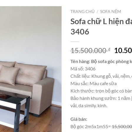
TRANG CHỦ
/
SOFA NỆM
Sofa chữ L hiện đ
3406
Giá
15.500.000
10.5
₫
gốc
Tên hàng: Bộ sofa góc phòng 
là:
Mã số: 3406
15.50
Chất liệu: Khung gỗ, vải, nệm, 
Màu sắc: Màu cafe sữa
Kích thước: trọn bộ góc có bàn
Bảo hành khung sườn: 1 năm 
vải, da simily. kính.
Giá bán:
Bộ góc 2m5x1m55=
15,500,0