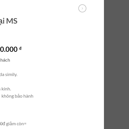
ại MS
Giá
00.000
₫
hiện
khách
tại
0.000 ₫.
là:
da simily.
10.500.000 ₫.
 kính.
| không bảo hành
00
đ giảm còn=