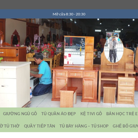
Mở cửa 8:30 - 20:30
GIƯỜNG NGỦ GỖ
TỦ QUẦN ÁO ĐẸP
KỆ TIVI GỖ
BẢN HỌC TRẺ 
Ờ TỦ THỜ
QUẦY TIẾP TÂN
TỦ BÀY HÀNG – TỦ SHOP
GHẾ BỐ GI