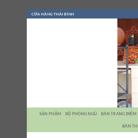
Bỏ
CỬA HÀNG THÁI BÌNH
qua
nội
dung
SẢN PHẨM
BỘ PHÒNG NGỦ
BÀN TRANG ĐIỂM
BÀN TH