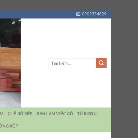
0909354829
Tìm
kiếm:
EM
GHẾ BỐ XẾP
BÀN LÀM VIỆC GỖ
TỦ RƯỢU
ƯỜNG XẾP