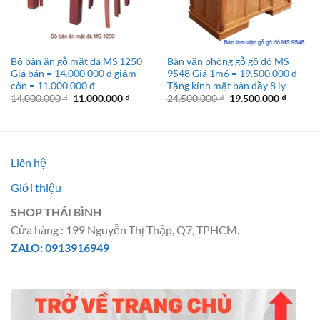
Bộ bàn ăn gỗ mặt đá MS 1250
Bàn văn phòng gỗ gõ đỏ MS
Giá bán = 14.000.000 đ giảm
9548 Giá 1m6 = 19.500.000 đ –
còn = 11.000.000 đ
Tặng kính mặt bàn dầy 8 ly
Giá
Giá
Giá
Giá
14.000.000
₫
11.000.000
₫
24.500.000
₫
19.500.000
₫
gốc
hiện
gốc
hiện
là:
tại
là:
tại
14.000.000 ₫.
là:
24.500.000 ₫.
là:
11.000.000 ₫.
19.500.
Liên hệ
Giới thiệu
SHOP THÁI BÌNH
Cửa hàng : 199 Nguyễn Thị Thập, Q7, TPHCM.
ZALO: 0913916949