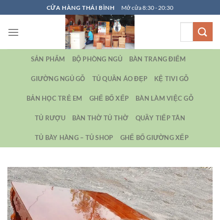
Bỏ
CỬA HÀNG THÁI BÌNH
Mở cửa 8:30 - 20:30
qua
Tìm
nội
kiếm:
dung
SẢN PHẨM
BỘ PHÒNG NGỦ
BÀN TRANG ĐIỂM
GIƯỜNG NGỦ GỖ
TỦ QUẦN ÁO ĐẸP
KỆ TIVI GỖ
BẢN HỌC TRẺ EM
GHẾ BỐ XẾP
BÀN LÀM VIỆC GỖ
TỦ RƯỢU
BÀN THỜ TỦ THỜ
QUẦY TIẾP TÂN
TỦ BÀY HÀNG – TỦ SHOP
GHẾ BỐ GIƯỜNG XẾP