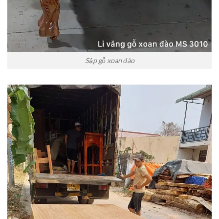
Sập gỗ xoan đào