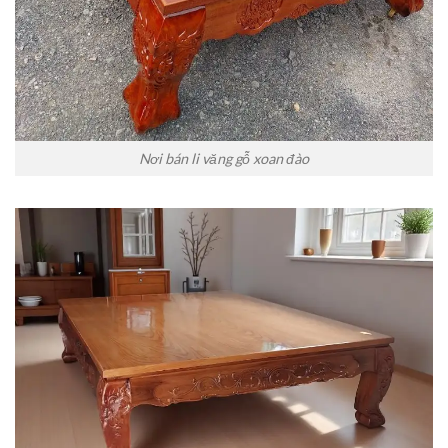
Nơi bán li văng gỗ xoan đào