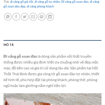
Thẻ:
đi văng gỗ giá tốt
,
đi văng gỗ tự nhiên
,
Đi văng gỗ xoan đào
,
đi văng
gỗ xoan đào đẹp
,
đi văng phòng khách
MÔ TẢ
Đi văng gỗ xoan đào
là dòng sản phẩm nội thất truyền
thống được nhiều gia đình Việt ưa chuộng nhờ vẻ đẹp mộc
mạc, độ bền cao và giá trị sử dụng lâu dài. Sản phẩm tại Nội
Thất Thái Bình được gia công từ gỗ xoan đào tự nhiên, thiết
kế tinh tế, phù hợp đặt tại phòng khách, phòng thờ, phòng
ngủ hoặc làm giường nằm nghỉ tiện lợi.