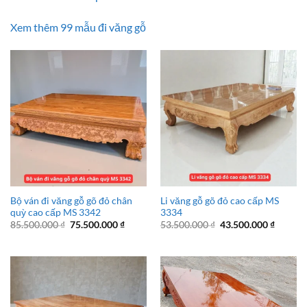
Xem thêm 99 mẫu đi văng gỗ
Bộ ván đi văng gỗ gõ đỏ chân
Li văng gỗ gõ đỏ cao cấp MS
quỳ cao cấp MS 3342
3334
Giá
Giá
Giá
Giá
85.500.000
₫
75.500.000
₫
53.500.000
₫
43.500.000
₫
gốc
hiện
gốc
hiện
là:
tại
là:
tại
85.500.000 ₫.
là:
53.500.000 ₫.
là:
75.500.000 ₫.
43.500.