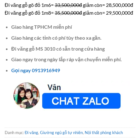
Đi văng gỗ gõ đỏ 1m6=
33,500,000đ
giảm còn= 28,500,000đ
Đi văng gỗ gõ đỏ 1m8=
35,500,000đ
giảm còn= 29,500,000đ
Giao hàng TPHCM miễn phí
Giao hàng các tỉnh có phí tùy theo xa gần.
Đi văng gỗ MS 3010 có sẵn trong cửa hàng
Giao ngay trong ngày lắp ráp vận chuyển miễn phí.
Gọi ngay 0913916949
Danh mục:
Đi văng
,
Giường ngủ gỗ tự nhiên
,
Nội thất phòng khách