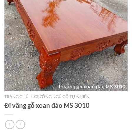
TRANG CHỦ
/
GIƯỜNG NGỦ GỖ TỰ NHIÊN
Đi văng gỗ xoan đào MS 3010