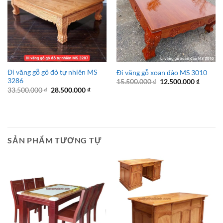
Đi văng gỗ gõ đỏ tự nhiên MS
Đi văng gỗ xoan đào MS 3010
3286
Giá
Giá
15.500.000
₫
12.500.000
₫
gốc
hiện
Giá
Giá
33.500.000
₫
28.500.000
₫
là:
tại
gốc
hiện
15.500.000 ₫.
là:
là:
tại
12.500.
33.500.000 ₫.
là:
28.500.000 ₫.
SẢN PHẨM TƯƠNG TỰ