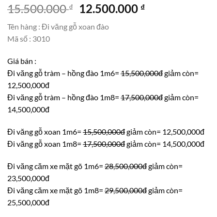
Giá
Giá
15.500.000
12.500.000
₫
₫
gốc
hiện
Tên hàng : Đi văng gỗ xoan đào
là:
tại
Mã số : 3010
15.500.000 ₫.
là:
12.500.000 ₫.
Giá bán :
Đi văng gỗ tràm – hồng đào 1m6=
15,500,000đ
giảm còn=
12,500,000đ
Đi văng gỗ tràm – hồng đào 1m8=
17,500,000đ
giảm còn=
14,500,000đ
Đi văng gỗ xoan 1m6=
15,500,000đ
giảm còn= 12,500,000đ
Đi văng gỗ xoan 1m8=
17,500,000đ
giảm còn= 14,500,000đ
Đi văng căm xe mặt gõ 1m6=
28,500,000đ
giảm còn=
23,500,000đ
Đi văng căm xe mặt gõ 1m8=
29,500,000đ
giảm còn=
25,500,000đ