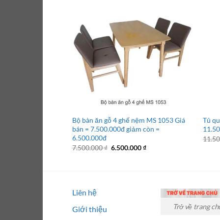
Bộ bàn ăn gỗ 4 ghế nệm MS 1053 Giá
Tủ qu
bán = 7.500.000đ giảm còn =
11.50
6.500.000đ
11.5
Giá
Giá
7.500.000
₫
6.500.000
₫
gốc
hiện
là:
tại
7.500.000 ₫.
là:
6.500.000 ₫.
Liên hệ
Trở về trang ch
Giới thiệu