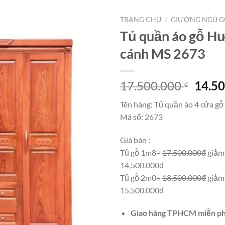
TRANG CHỦ
/
GIƯỜNG NGỦ G
Tủ quần áo gỗ H
cánh MS 2673
Giá
17.500.000
14.5
₫
gốc
Tên hàng: Tủ quần áo 4 cửa g
là:
Mã số: 2673
17.50
Giá bán :
Tủ gỗ 1m8=
17,500,000đ
giảm
14,500.000đ
Tủ gỗ 2m0=
18,500,000đ
giảm
15,500.000đ
Giao hàng TPHCM miễn ph