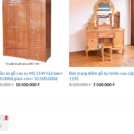
ần áo gỗ cao su MS 1149 Giá bán=
Bàn trang điểm gỗ tự nhiên cao cấ
0.000đ giảm còn= 10.500.000đ
1195
Giá
Giá
Giá
Giá
00.000
₫
10.500.000
₫
8.500.000
₫
7.500.000
₫
gốc
hiện
gốc
hiện
là:
tại
là:
tại
11.500.000 ₫.
là:
8.500.000 ₫.
là:
10.500.000 ₫.
7.500.000 
ủ