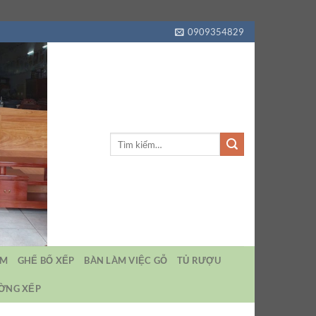
0909354829
Tìm
kiếm:
EM
GHẾ BỐ XẾP
BÀN LÀM VIỆC GỖ
TỦ RƯỢU
ƯỜNG XẾP