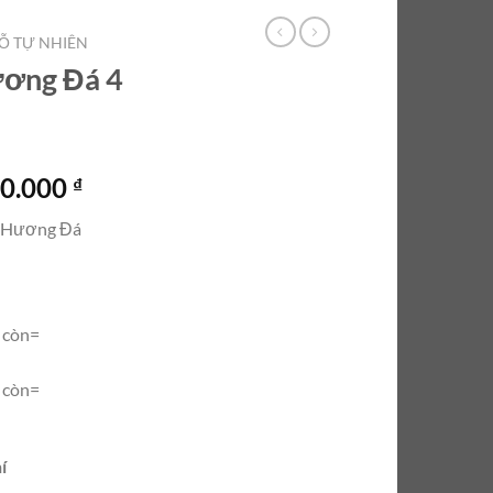
Ỗ TỰ NHIÊN
ương Đá 4
Giá
00.000
₫
hiện
ỗ Hương Đá
tại
0.000 ₫.
là:
14.500.000 ₫.
 còn=
 còn=
í