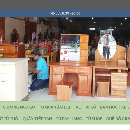
Mở cửa 8:30 - 20:30
GIƯỜNG NGỦ GỖ
TỦ QUẦN ÁO ĐẸP
KỆ TIVI GỖ
BẢN HỌC TRẺ 
Ờ TỦ THỜ
QUẦY TIẾP TÂN
TỦ BÀY HÀNG – TỦ SHOP
GHẾ BỐ GI