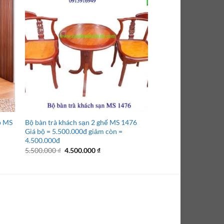
p MS
Bộ bàn trà khách sạn 2 ghế MS 1476
Giường ngủ gỗ gõ đỏ
Giá bộ = 5.500.000đ giảm còn =
1m6= 14,500,000đ g
4.500.000đ
12,500,000đ
Giá
Giá
Giá
5.500.000
₫
4.500.000
₫
14.500.000
₫
12.500
gốc
hiện
gốc
là:
tại
là:
₫.
5.500.000 ₫.
là:
14.500.
4.500.000 ₫.