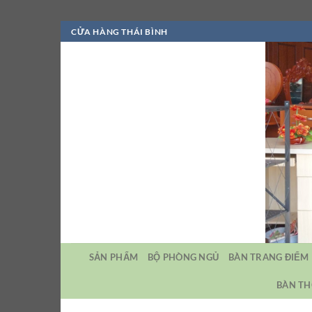
Bỏ
CỬA HÀNG THÁI BÌNH
qua
nội
dung
SẢN PHẨM
BỘ PHÒNG NGỦ
BÀN TRANG ĐIỂM
BÀN TH