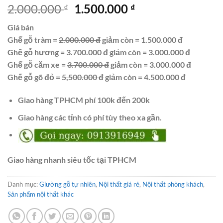
Giá
Giá
2.000.000
1.500.000
₫
₫
gốc
hiện
Giá bán
là:
tại
Ghế gỗ tràm =
2.000.000 đ
giảm còn = 1.500.000 đ
2.000.000 ₫.
là:
Ghế gỗ hương =
3.700.000 đ
giảm còn = 3.000.000 đ
1.500.000 ₫.
Ghế gỗ căm xe =
3.700.000 đ
giảm còn = 3.000.000 đ
Ghế gỗ gõ đỏ =
5,500.000 đ
giảm còn = 4.500.000 đ
Giao hàng TPHCM phí 100k đến 200k
Giao hàng các tỉnh có phí tùy theo xa gần.
Giao hàng nhanh siêu tốc tại TPHCM
Danh mục:
Giường gỗ tự nhiên
,
Nội thất giá rẻ
,
Nội thất phòng khách
,
Sản phẩm nội thất khác