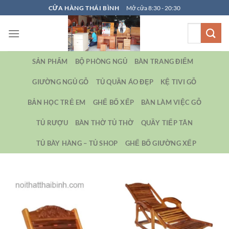
Bỏ
CỬA HÀNG THÁI BÌNH
Mở cửa 8:30 - 20:30
qua
Tìm
nội
kiếm:
dung
SẢN PHẨM
BỘ PHÒNG NGỦ
BÀN TRANG ĐIỂM
GIƯỜNG NGỦ GỖ
TỦ QUẦN ÁO ĐẸP
KỆ TIVI GỖ
BẢN HỌC TRẺ EM
GHẾ BỐ XẾP
BÀN LÀM VIỆC GỖ
TỦ RƯỢU
BÀN THỜ TỦ THỜ
QUẦY TIẾP TÂN
TỦ BÀY HÀNG – TỦ SHOP
GHẾ BỐ GIƯỜNG XẾP