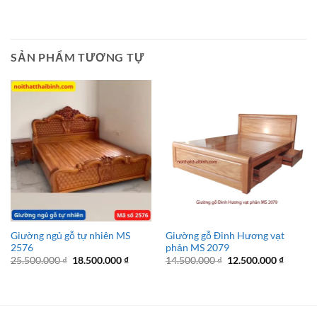
SẢN PHẨM TƯƠNG TỰ
Giường ngủ gỗ tự nhiên MS
Giường gỗ Đinh Hương vạt
2576
phản MS 2079
Giá
Giá
Giá
Giá
25.500.000
₫
18.500.000
₫
14.500.000
₫
12.500.000
₫
gốc
hiện
gốc
hiện
là:
tại
là:
tại
25.500.000 ₫.
là:
14.500.000 ₫.
là:
18.500.000 ₫.
12.500.