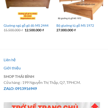
Giường ngủ gỗ gõ đỏ MS 2444
Bộ giường tủ gỗ MS 1972
Giá
Giá
15.500.000
₫
12.500.000
₫
27.000.000
₫
gốc
hiện
là:
tại
15.500.000 ₫.
là:
12.500.000 ₫.
Liên hệ
Giới thiệu
SHOP THÁI BÌNH
Cửa hàng : 199 Nguyễn Thị Thập, Q7, TPHCM.
ZALO: 0913916949