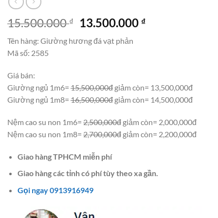
Giá
Giá
15.500.000
13.500.000
₫
₫
gốc
hiện
Tên hàng: Giường hương đá vạt phản
là:
tại
Mã số: 2585
15.500.000 ₫.
là:
13.500.000 ₫.
Giá bán:
Giường ngủ 1m6=
15,500,000đ
giảm còn= 13,500,000đ
Giường ngủ 1m8=
16,500,000đ
giảm còn= 14,500,000đ
Nệm cao su non 1m6=
2,500,000đ
giảm còn= 2,000,000đ
Nệm cao su non 1m8=
2,700,000đ
giảm còn= 2,200,000đ
Giao hàng TPHCM miễn phí
Giao hàng các tỉnh có phí tùy theo xa gần.
Gọi ngay 0913916949