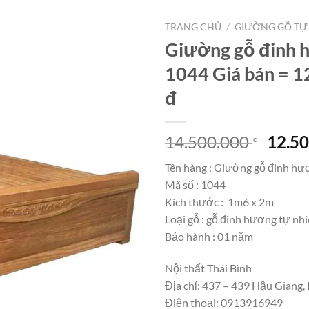
TRANG CHỦ
/
GIƯỜNG GỖ TỰ
Giường gỗ đinh
1044 Giá bán = 1
đ
Giá
14.500.000
12.5
₫
gốc
Tên hàng : Giường gỗ đinh hư
là:
Mã số : 1044
14.50
Kích thước : 1m6 x 2m
Loại gỗ : gỗ đinh hương tự nh
Bảo hành : 01 năm
Nội thất Thái Bình
Địa chỉ: 437 – 439 Hậu Giang
Điện thoại: 0913916949