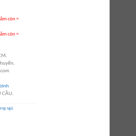
iảm còn =
iảm còn =
CM.
chuyển.
l.com
binh
 CẦU.
ờng ngủ