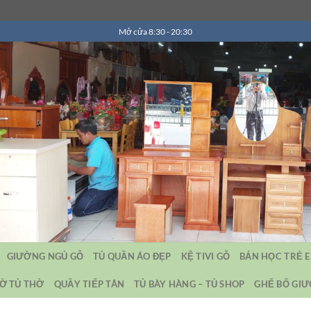
Mở cửa 8:30 - 20:30
GIƯỜNG NGỦ GỖ
TỦ QUẦN ÁO ĐẸP
KỆ TIVI GỖ
BẢN HỌC TRẺ 
Ờ TỦ THỜ
QUẦY TIẾP TÂN
TỦ BÀY HÀNG – TỦ SHOP
GHẾ BỐ GI