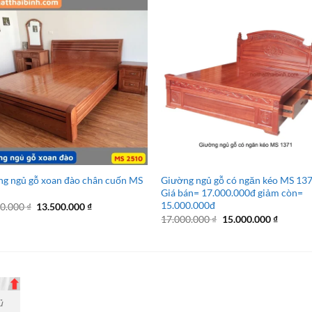
g ngủ gỗ xoan đào chân cuốn MS
Giường ngủ gỗ có ngăn kéo MS 13
Giá bán= 17.000.000đ giảm còn=
15.000.000đ
Giá
Giá
00.000
₫
13.500.000
₫
gốc
hiện
Giá
Giá
17.000.000
₫
15.000.000
₫
là:
tại
gốc
hiện
15.500.000 ₫.
là:
là:
tại
13.500.000 ₫.
17.000.000 ₫.
là:
15.000.
ủ