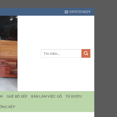
0909354829
Tìm
kiếm:
EM
GHẾ BỐ XẾP
BÀN LÀM VIỆC GỖ
TỦ RƯỢU
ƯỜNG XẾP