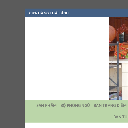
Bỏ
CỬA HÀNG THÁI BÌNH
qua
nội
dung
SẢN PHẨM
BỘ PHÒNG NGỦ
BÀN TRANG ĐIỂM
BÀN TH