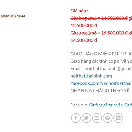
Giá bán :
Giường 1m6 = 14.500.000 đ
g
12.500.000 đ
Giường 1m8 = 16.500.000 đ
g
14.500.000 đ
GIAO HÀNG MIỄN PHÍ TP.H
Giao hàng các tỉnh có phí vận 
Email : noithatthaibinh@gmai
noithatthaibinh.com
–
facebook.com/vannoithatthai
NHẬN ĐẶT HÀNG THEO YÊU
Danh mục:
Giường gỗ tự nhiên
,
Giư