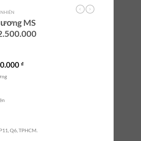
 NHIÊN
 hương MS
2.500.000
Giá
00.000
₫
hiện
ơng
tại
0.000 ₫.
là:
12.500.000 ₫.
iên
, P11, Q6, TPHCM.