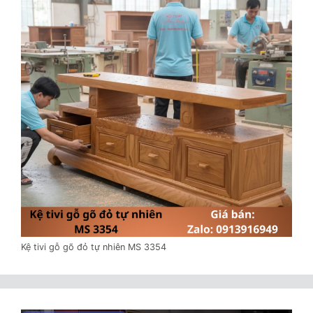
Kệ tivi gỗ gõ đỏ tự nhiên MS 3354