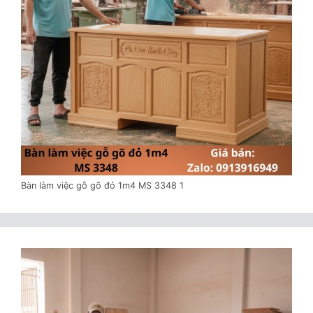
Bàn làm việc gỗ gõ đỏ 1m4 MS 3348 1