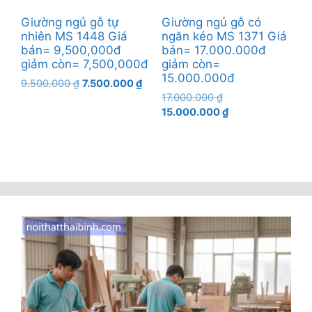
Giường ngủ gỗ tự
Giường ngủ gỗ có
nhiên MS 1448 Giá
ngăn kéo MS 1371 Giá
bán= 9,500,000đ
bán= 17.000.000đ
giảm còn= 7,500,000đ
giảm còn=
15.000.000đ
Giá
Giá
9.500.000
₫
7.500.000
₫
Giá
gốc
hiện
17.000.000
₫
gốc
Giá
là:
tại
15.000.000
₫
là:
hiện
9.500.000 ₫.
là:
17.000.000 ₫.
tại
7.500.000 ₫.
là:
15.000.000 ₫.