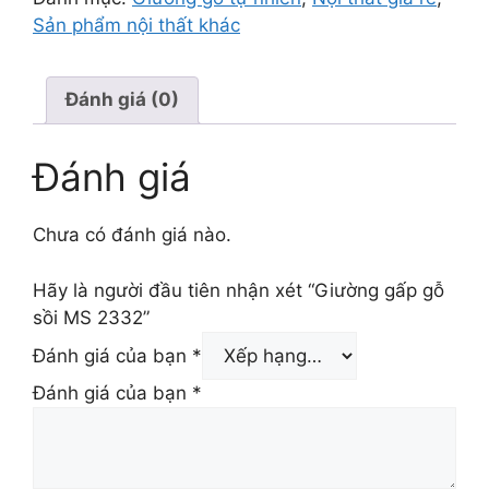
4.700.000 ₫.
là:
Sản phẩm nội thất khác
3.700.000 ₫.
Đánh giá (0)
Đánh giá
Chưa có đánh giá nào.
Hãy là người đầu tiên nhận xét “Giường gấp gỗ
sồi MS 2332”
Đánh giá của bạn
*
Đánh giá của bạn
*