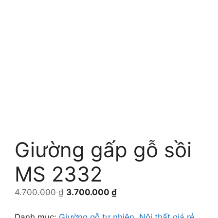
Giường gấp gỗ sồi
MS 2332
Giá
Giá
4.700.000
₫
3.700.000
₫
gốc
hiện
là:
tại
Danh mục:
Giường gỗ tự nhiên
,
Nội thất giá rẻ
,