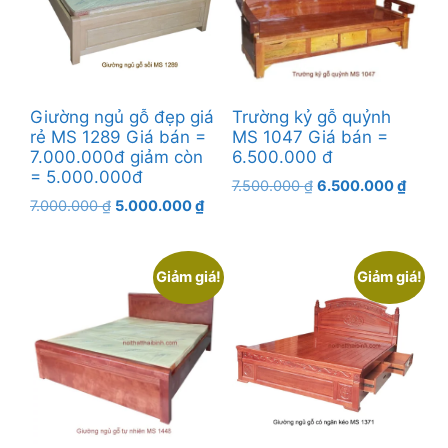
Giường ngủ gỗ đẹp giá
Trường kỷ gỗ quỷnh
rẻ MS 1289 Giá bán =
MS 1047 Giá bán =
7.000.000đ giảm còn
6.500.000 đ
= 5.000.000đ
Giá
Giá
7.500.000
₫
6.500.000
₫
Giá
Giá
7.000.000
₫
5.000.000
₫
gốc
hiện
gốc
hiện
là:
tại
là:
tại
7.500.000 ₫.
là:
7.000.000 ₫.
là:
6.500
Giảm giá!
Giảm giá!
5.000.000 ₫.