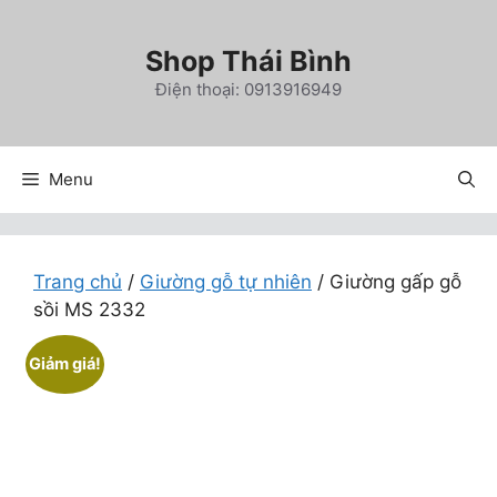
Chuyển
đến
Shop Thái Bình
nội
Điện thoại: 0913916949
dung
Menu
Trang chủ
/
Giường gỗ tự nhiên
/ Giường gấp gỗ
sồi MS 2332
Giảm giá!